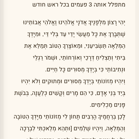
מתפלל אותה 3 פעמים בכל ראש חודש
יְהִי רָצוֹן מִלְּפָנֶיךָ אֲדֹנָי אֱלֹהֵינוּ וֶאֱלֹהֵי אֲבוֹתֵינוּ
שֶׁתְּבָרֵךְ אֶת כָּל מַעֲשֵׂי יָדַי עַד בְּלִי דַּי, וּמִיָּדְךָ
הַמְּלֵאָה תַּשְׂבִּיעֵנִי, וּמֵאוֹצָרְךָ הַטּוֹב תְּמַלֵּא אֶת
בֵּיתִי וְתַצְלִיחַ דְּרָכַי וְאוֹרְחוֹתַי, וּשְׁמֹר רַגְלַי
וּנְתִיבוֹתַי כִּי בְּיָדְךָ מְסוּרִים כָּל חַיִּים.
וְיִהְיוּ מְזוֹנוֹתַי בְּיָדְךָ מְסוּרִים וּמְתוּקִים וְלֹא יִהְיוּ
בְּיַד בְּנֵי אָדָם, כִּי הֵם מָרִים וְקָשִׁים כְּלַעֲנָה, בְּבֹשֶׁת
פָּנִים מַכְלִימִים.
לָכֵן בְּרַחֲמֶיךָ הָרַבִּים תָּחוֹן לִי מְזוֹנוֹתַי מִיָּדְךָ הַטּוֹבָה
וְהַמְּלֵאָה, וְיִהְיוּ שְׁלֵמִים [וּתְהֵא מְלַאכְתִּי לִבְרָכָה