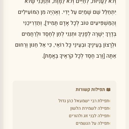
וְלֹא לַעֲנִיּוּת, לְחַיִּים וְלֹא לַמָּוֶת, וּתְזַכֵּנִי שֶׁלֹּא
יִתְחַלֵּל שֵׁם שָׁמַיִם עַל יָדִי. וְאֶהְיֶה מִן הַמּוֹעִילִים
וְהַמַּשְׁפִּיעִים טוֹב לְכָל אָדָם תָּמִיד], וְתַדְרִיכֵנִי
בְּדֶרֶךְ יְשָׁרָה לְפָנֶיךָ וּתְנֵנִי לְחֵן לְחֶסֶד וּלְרַחֲמִים
וּלְרָצוֹן בֶּעֵינֶיךָ וּבְעֵינֵי כָּל רוֹאַי, כִּי אֵל חַנּוּן וְרַחוּם
אַתָּה [וְרַב חֶסֶד לְכָל קֹרְאֶיךָ בֶּאֱמֶת].
📖 תפילות קשורות
›
תפילת רבי ישמעאל כהן גדול
›
תפילה לשמירת הלשון
›
תפילה לבני זוג ולהורים
›
תפילה על הגשמים