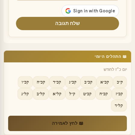
שלח תגובה
📖 התהלים היומי
יום כ״ז לחודש
ק״כ
קכ״א
קכ״ב
קכ״ג
קכ״ד
קכ״ה
קכ״ו
קכ״ז
קכ״ח
קכ״ט
ק״ל
קל״א
קל״ב
קל״ג
קל״ד
📖 לחץ לאמירה