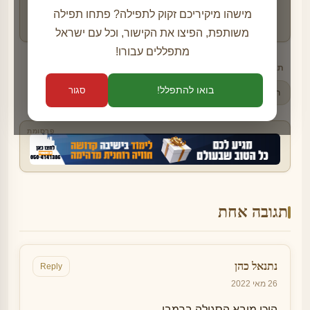
מישהו מיקיריכם זקוק לתפילה? פתחו תפילה
בואו לקרוא סיפורי צדיקים מרתקים -
לחצו כאן
משותפת, הפיצו את הקישור, וכל עם ישראל
מתפללים עבורו!
תגיות:
פרנסה
תפילה לפרנסה
תפילה על פרנסה
בואו להתפלל!
סגור
תפילת הרמב"ן
תפילת הרמב"ן לפרנסה
פרסומת
תגובה אחת
נתנאל כהן
Reply
26 מאי 2022
היכן מובא הסגולה ברמבן