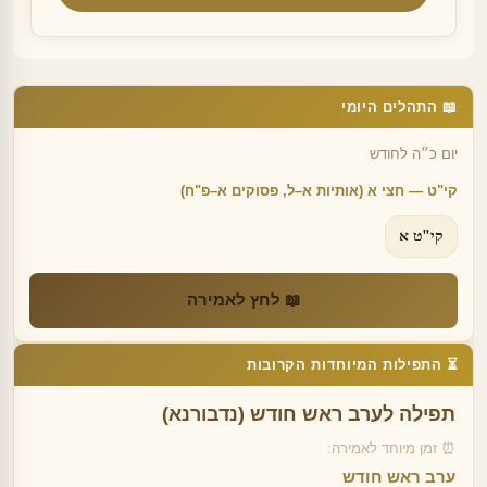
📖 התהלים היומי
יום כ״ה לחודש
קי"ט — חצי א (אותיות א–ל, פסוקים א–פ"ח)
קי"ט א
📖 לחץ לאמירה
⏳ התפילות המיוחדות הקרובות
תפילה לערב ראש חודש (נדבורנא)
⏰ זמן מיוחד לאמירה:
ערב ראש חודש