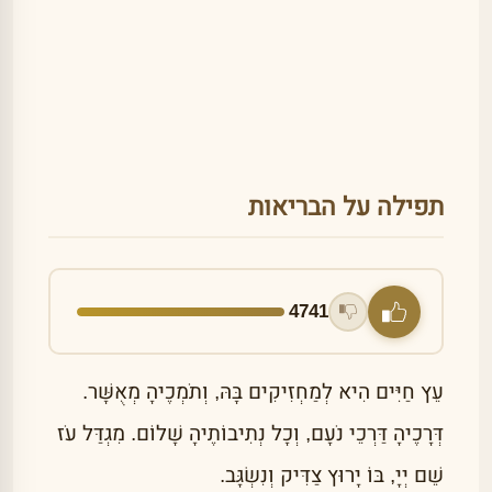
תפילה על הבריאות
4741
עֵץ חַיִּים הִיא לְמַחְזִיקִים בָּהּ, וְתֹמְכֶיהָ מְאֻשָּׁר.
דְּרָכֶיהָ דַּרְכֵי נֹעָם, וְכָל נְתִיבוֹתֶיהָ שָׁלוֹם. מִגְדַּל עֹז
שֵׁם יְיָ, בּוֹ יָרוּץ צַדִּיק וְנִשְׂגָּב.