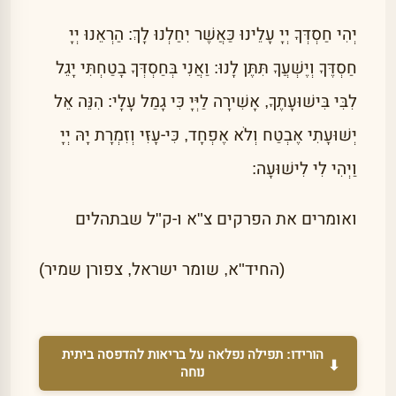
יְהִי חַסְדְּךָ יְיָ עָלֵינוּ כַּאֲשֶׁר יִחַלְנוּ לָךְ: הַרְאֵנוּ יְיָ
חַסְדֶּךָ וְיֶשְׁעֲךָ תִּתֶּן לָנוּ: וַאֲנִי בְּחַסְדְּךָ בָטַחְתִּי יָגֵל
לִבִּי בִּישׁוּעָתֶךָ, אָשִׁירָה לַיְּיָ כִּי גָמַל עָלָי: הִנֵּה אֵל
יְשׁוּעָתִי אֶבְטַח וְלֹא אֶפְחָד, כִּי-עָזִּי וְזִמְרָת יָהּ יְיָ
וַיְהִי לִי לִישׁוּעָה:
ואומרים את הפרקים צ"א ו-ק"ל שבתהלים
(החיד"א, שומר ישראל, צפורן שמיר)
הורידו:
תפילה נפלאה על בריאות
להדפסה ביתית
⬇
נוחה