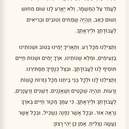
לַעֲמֹד עַל הַמִּשְׁמָר, וְלֹא יֶאֱרַע לָנוּ שׁוּם מִחוּשׁ
וְשׁוּם כְּאֵב, וְנִהְיֶה שְׂמֵחִים וְטוֹבִים וּבְרִיאִים
לַעֲבוֹדָתֶךָ וּלְיִרְאָתֶךָ.
וְתַצִּילֵנוּ מִכָּל רַע. וְתַאֲרִיךְ יָמֵינוּ בַּטּוֹב וּשְׁנוֹתֵינוּ
בַּנְּעִימִים, וּמַלֵּא שְׁנוֹתֵינוּ, אֹרֶךְ יָמִים וּשְׁנוֹת חַיִּים
תּוֹסִיף לָנוּ לַעֲבוֹדָתֶךָ. וּבְצֵל כְּנָפֶיךָ תַּסְתִּירֵנוּ.
וְתַצִּילֵנוּ לָנוּ וּלְכָל בְּנֵי בֵּיתֵנוּ מִכָּל גְּזֵרוֹת קָשׁוֹת
וְרָעוֹת. וְנִהְיֶה שְׁקֵטִים וְשַׁאֲנָנִים, דְּשֵׁנִים וְרַעֲנָנִים,
לַעֲבוֹדָתְךָ וּלְיִרְאָתֶךָ. כִּי עִמְּךָ מְקוֹר חַיִּים בְּאֹרְךָ
נִרְאֶה אוֹר. וּבְכָל אָשֶׁר נִפְנֶה נַשְׂכִּיל, וּבְכָל אָשֶׁר
נַעֲשֶׂה נַצְלִיחַ. אָמֵן כֵּן יְהִי רָצוֹן: