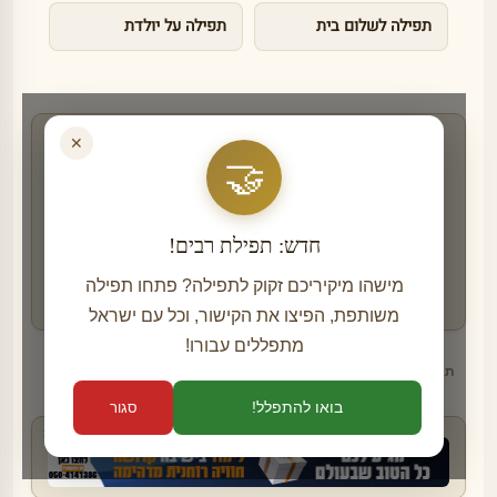
תפילה לשלום בית
תפילה על יולדת
✕
רוצים לקבל תזכורת לפני ימים מיוחדים לתפילה?
🤝
בחרו את הערוץ הנוח לכם והצטרפו:
⇐
קבוצת 'המפיצים של תפילה' בוואטסאפ
ערוץ הוואטסאפ של תפילה
חדש: תפילת רבים!
»
המפיצים של תפילה בטלגרם
מישהו מיקיריכם זקוק לתפילה? פתחו תפילה
בואו לקרוא סיפורי צדיקים מרתקים -
לחצו כאן
משותפת, הפיצו את הקישור, וכל עם ישראל
מתפללים עבורו!
תגיות:
בריאות
תפילה לבריאות
תפילה על בריאות
בואו להתפלל!
סגור
פרסומת