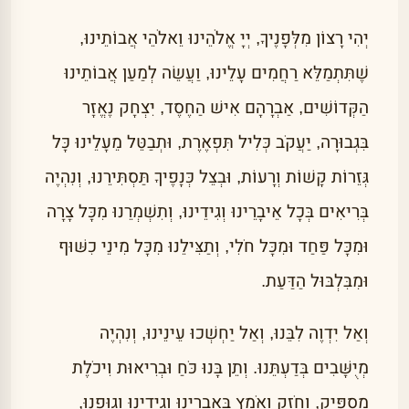
יְהִי רָצוֹן מִלְּפָנֶיךָ, יְיָ אֱלֹהֵינוּ וֵאלֹהֵי אֲבוֹתֵינוּ,
שֶׁתִּתְמַלֵּא רַחֲמִים עָלֵינוּ, וַעֲשֵׂה לְמַעַן אֲבוֹתֵינוּ
הַקְּדוֹשִׁים, אַבְרָהָם אִישׁ הַחֶסֶד, יִצְחָק נֶאֱזָר
בִּגְבוּרָה, יַעֲקֹב כְּלִיל תִּפְאֶרֶת, וּתְבַטֵּל מֵעָלֵינוּ כָּל
גְּזֵרוֹת קָשׁוֹת וְרָעוֹת, וּבְצֵל כְּנָפֶיךָ תַּסְתִּירֵנוּ, וְנִהְיֶה
בְּרִיאִים בְּכָל אֵיבָרֵינוּ וְגִידֵינוּ, וְתִשְׁמְרֵנוּ מִכָּל צָרָה
וּמִכָּל פַּחַד וּמִכָּל חֹלִי, וְתַצִּילֵנוּ מִכָּל מִינֵי כִשּׁוּף
וּמִבִּלְבּוּל הַדַּעַת.
וְאַל יִדְוֶה לִבֵּנוּ, וְאַל יַחְשְׁכוּ עֵינֵינוּ, וְנִהְיֶה
מְיֻשָּׁבִים בְּדַעְתֵּנוּ. וְתֵן בָּנוּ כֹּחַ וּבְרִיאוּת וִיכֹלֶת
מַסְפִּיק, וְחֹזֶק וְאֹמֵץ בְּאֵבָרֵינוּ וְגִידֵינוּ וְגוּפֵנוּ,