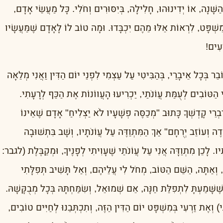
ַשָּׁנָה, אוֹ יְדִינוּהוּ, חָלִילָה, בְּיִסּוּרִים וְחֹלִי. כָּל מַעֲשֵׂי אָדָם,
ִשְׁפָּט, לִרְאוֹת אֵלּוּ מֵהֶם יִכְבָּדוּ. וּמָה טוֹב לוֹ לָאָדָם שֶׁמַּעֲשָׂיו
ָעִים!
וֹבֵר בְּכָל אֵיבָרַי, בְּהַבִּיטִי עַל עַצְמִי לִפְנֵי יוֹם הַדִּין וַאֲנִי מְלֵאָה
ַטּוֹבִים לְעֻמַּת עֲוֹנֹתַי, יַכְרִיעוּ הָעֲווֹנוֹת אֶת הַכַּף לְרָעָתִי.
ְדִבְרֵי קָדְשְׁךָ כָּתוּב "מְכַסֶּה פְשָׁעָיו לֹא יַצְלִיחַ" אָדָם שֶׁאֵינוֹ
דֶה וְעוֹזֵב יְרֻחָם" אַךְ הַמִּתְוַדֶּה עַל עֲוֹנֹתָיו, וְשָׁב בִּתְשׁוּבָה
יו. לָכֵן מִתְוַדָּה אֲנִי עַל עֲוֹנֹתַי שֶׁעָוִיתִי לְפָנֶיךָ, וּמְקַבֶּלֶת (לגבר:
 וְאַתָּה, הַשֵּׁם הַטּוֹב, מְחֹל לִי עֲלֵיהֶם, וְאַל תָּשִׁיב תְּפִלָּתִי
 שֶׁשָּׁמַעְתָּ לִתְפִלַּת חַנָּה, אֵם שְׁמוּאֵל, וְשִׂמַּחְתָּהּ בְּכָל מְבֻקָּשָׁהּ.
 וְאֶת זַרְעִי בְּמִשְׁפָּט יוֹם הַדִּין הַזֶּה, וְתִכְתְּבֵנוּ לְחַיִּים טוֹבִים,