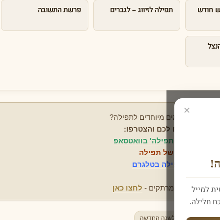
ש חודש
תפילה לזיווג – לגברים
פרשת התשובה
נצל
✕
תזכורת לפני ימים מיוחדים לתפילה?
ת הערוץ הנוח לכם והצטרפו:
המפיצים של תפילה' בוואטסאפ
וץ הוואטסאפ של תפילה
!
יצים של תפילה בטלגרם
 סיפורי צדיקים מרתקים -
לחצו כאן
ת למייל
 חלילה.
 השנה
תפילה לשנה החדשה