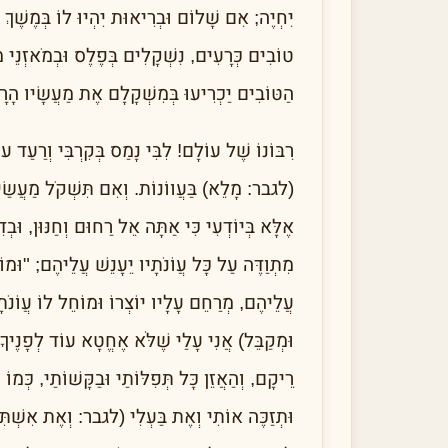
יִחְיֶה; אִם שָׁלוֹם וּבְרִיאוּת יִהְיוּ לוֹ בְּמֶשֶׁךְ ה
טוֹבִים כְּרָעִים, נִשְׁקָלִים בְּפֶלֶס וּבְמֹאזְנֵי מ
הַטּוֹבִים יַכְרִיעוּ בְּמִשְׁקָלָם אֶת מַעֲשָׂיו הָר
רִבּוֹנוֹ שֶׁל עוֹלָם! לִבִּי נָמַס בְּקִרְבִּי וְרַעַד ע
(לגבר: מָלֵא) בַּעֲווֹנוֹת. וְאִם תִּשְׁקֹל מַעֲשַׂי ה
אֶלָּא בְּיוֹדְעִי כִּי אַתָּה אֵל רַחוּם וְחַנּוּן, וּב
מִתְוַדֶּה עַל כָּל עֲוֹנֹתָיו יֵעָנֵשׁ עֲלֵיהֶם; "וּמוֹ
עֲלֵיהֶם, מְרַחֵם עָלָיו יוֹצְרוֹ וּמוֹחֵל לוֹ עֲוֹנֹתָ
וּמְקַבֵּל) אֲנִי עָלַי שֶׁלֹּא אֶחֱטָא עוֹד לְפָנֶיךָ,
רֵיקָם, וְהַאֲזֵן כָּל תְּפִלּוֹתַי וּבַקָּשׁוֹתַי, כְּמוֹ
וּתְזַכֶּה אוֹתִי וְאֶת בַּעְלִי (לגבר: וְאֶת אִשְׁתִּי)