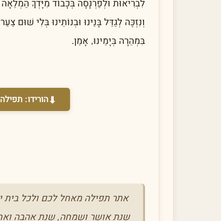
לִבְרִיאוּת וּלְפַרְנָסָה בְּכָבוֹד מִיָּדְךָ הַמְלֵאָה ו
וְנִזְכֶּה לְגַדֵּל בָּנֵינוּ וּבְנוֹתֵינוּ בְּלִי שׁוּם צַעַ
בִּמְהֵרָה בְּיָמֵינוּ, אָמֵן.
⬇
הורידו:
תפילה 
אתר תפילה מאחל לכם ולכל בית י
שנת אושר ושמחה, שנת אהבה ואחו