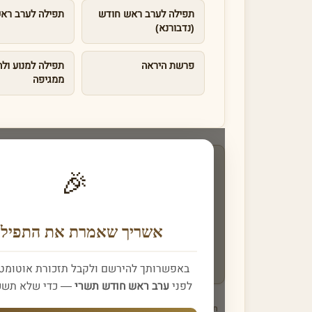
תפילה לערב ראש חודש
תפילה לערב רא
(נדבורנא)
פרשת היראה
תפילה למנוע ולה
ממגיפה
רוצים לקבל 
🎉
בחרו א
⇐
קבוצת '
ער
אשריך שאמרת את התפילה
»
המפ
בואו לקרוא
באפשרותך להירשם ולקבל תזכורת אוטומטי
לפני
ערב ראש חודש תשרי
— כדי שלא תשכח
ערב ראש השנה
ראש השנה
תפילה לערב ראש
תגיות: