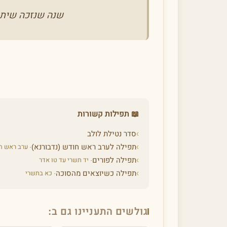
שנה שנזכה שיתמ
📖 תפילות קשורות
›
סדר נטילת לולב
›
תפילה לערב ראש חודש (נדבורנא)
· ערב ראש ח
›
תפילה לפורים
· יד תשרי עד טו אדר
›
תפילה כשיוצאים מהסוכה
· כא בתשרי
גולשים התעניינו גם ב: