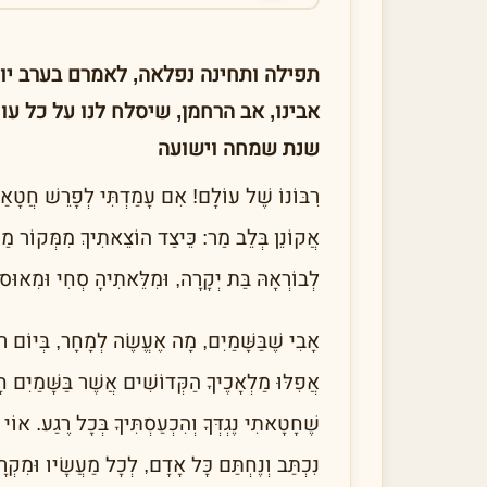
תפילה ותחינה נפלאה, לאמרם בערב יום
אבינו, אב הרחמן, שיסלח לנו על כל עוו
שנת שמחה וישועה
רִבּוֹנוֹ שֶׁל עוֹלָם! אִם עָמַדְתִּי לְפָרֵשׁ חֲטָאַי שׁ
אֲקוֹנֵן בְּלֵב מַר: כֵּיצַד הוֹצֵאתִיךְ מִמְּקוֹר מַי
לְבוֹרְאָהּ בַּת יְקָרָה, וּמִלֵּאתִיהָ סְחִי וּמִאוּ
אָבִי שֶׁבַּשָּׁמַיִם, מָה אֶעֱשֶׂה לְמָחָר, בְּיוֹם ר
אֲפִלּוּ מַלְאָכֶיךָ הַקְּדוֹשִׁים אֲשֶׁר בַּשָּׁמַיִם
שֶׁחָטָאתִי נֶגְדְּךָ וְהִכְעַסְתִּיךָ בְּכָל רֶגַע. אוֹ
נִכְתַּב וְנֶחְתַּם כָּל אָדָם, לְכָל מַעֲשָׂיו וּמִקְר