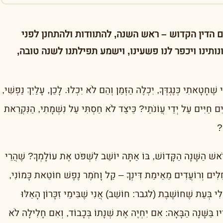
 הדין הקדוש – ראש השנה, להתוודות ולהתחנן לפני
נותינו ויכפר לנו פשעינו, וישמע תפילתנו לשנה טובה,
ֶחָטָאתִי כְּנֶגְדְּךָ, יִכְלֶה הַזְּמַן וְהֵם לֹא יִכְלוּ. לָכֵן, עָלַיִךְ נַפְשִׁי,
ִם חַיִּים עַל יְדֵי עֲוֹנֹתַי? כֵּיצַד לֹא חַסְתִּי עַל נִשְׁמָתִי, הַנִּקְרֵאת
ס?
ֹאשׁ הַשָּׁנָה הַקָּדוֹשׁ, בּוֹ אַתָּה יוֹשֵׁב לִשְׁפֹּט אֶת עוֹלָמְךָ? שֶׁהֲרֵי
 חָלִים וְרוֹעֲדִים מֵאֵימַת דִּינְךָ – קַל וָחֹמֶר נֶפֶשׁ חוֹטֵאת כָּמוֹנִי,
י לִי בְּעֵת שֶׁחוֹשֶׁבֶת (לגבר: חוֹשֵׁב) אֲנִי שֶׁבִּימֵי זִכָּרוֹן הָאֵלּוּ
ָיו בַּשָּׁנָה הַבָּאָה: אִם יִחְיֶה אֶת שְׁנָתוֹ בְּכָבוֹד, וְאִם חָלִילָה לֹא