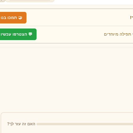
!
🤝 תמכו בנו
 תפילה מיוחדים
💬 הצטרפו עכשיו
סדר פדיון כפרות
תפילה לראש חודש מה
חי
⏰ זמן מיוחד לאמירה:
⏰ זמן מיוחד לאמירה:
ט בתשרי
ראש חודש
🔔 תזכורת
🔔 תזכורת