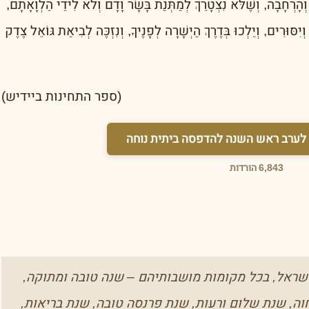
ְהָרְחָבָה, וְשֶׁלֹּא נִצְטָרֵךְ לְמַתְּנַת בָּשָׂר וָדָם וְלֹא לִידֵי הַלְוָאָתָם,
ר וְיִסּוּרִים, וְיֵלְכוּ בְּדֶרֶךְ הַיְשָׁרָה לְפָנֶיךָ, וְנִזְכֶּה לְבִיאַת גּוֹאֵל צֶדֶק
(ספר התחינות ביידיש)
לערב ראש השנה
להדפסה ביתית נוחה
6,843 הורדות
שראל, בכל מקומות מושבותיהם – שנה טובה ומתוקה,
ה, שנת שלום ורעות, שנת פרנסה טובה, שנת בריאות,