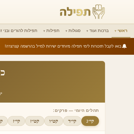
ראשי
ברכות ועוד
סגולות
תפילות
תפילות להורים ובני זו
🔔
בואו לקבל תזכורות לימי תפילה מיוחדים ישירות למייל בהרשמה קצרצרה!
כ״
י
תהלים היומי — פרקים:
קי״ג
קי״ד
קט״ו
קט״ז
קי״ז
קי