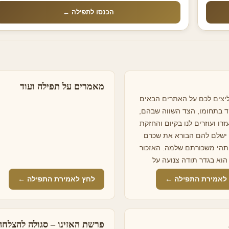
הכנסו לתפילה ←
מאמרים על תפילה ועוד
יצים לכם על האתרים הבאים
ד בתחומו, הצד השווה שבהם,
זרו ועוזרים לנו בקיום והחזקת
ישלם להם הבורא את שכרם
תהי משכורתם שלמה. האזכור
הוא בגדר תודה צנועה על
 שער ברסלבהאתר המרכזי
לאמירת התפילה ←
לחץ לאמירת התפילה ←
 ברסלב, הכולל אלפי מאמרים,
 רוחניים, תולדות חסידות
מאות שיעורים וניגונים להאזנה
ציע בין היתר לוח זמני היום
פרשת האזינו – סגולה להצלחה