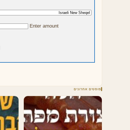
בְמַעֲשֶׂה וְלֹא בְמַחְשָׁבָה, לַעֲבֹד זוּלָתְךָ
התרופות
חָלִילָה, כִּי אִם תִּרְדֹּף נַפְשִׁי רְצוֹנְךָ הַטּוֹב
הוא הרו
בֶּאֱמֶת. גַּם עָזְרֵנִי לְבַל יָמִישׁ מֵרַעְיוֹנַי
אדם דמע
Enter amount
וּמִלִּבִּי גְּדֻלָּתְךָ וּגְבוּרוֹתֶיךָ וְהוֹפָעַת חִיוּתְךָ
תפילתו 
בְּכָל רֶגַע, וְקֹטֶן עֶרְכִּי בֵּין מַעֲשֶׂיךָ, וּמַה
פי ש[לפ
נֶּחְשָׁב אֲנִי בֵּין יְצוּרֶיךָ, וּכְאַיִן אֲנִי נֶגֶד
שערי דמ
בְּרוּאֶיךָ - אִם גַּם הָיִיתִי נָקִי מִכָּל חֵטְא,…
אוסף של
פוסטים אחרונים