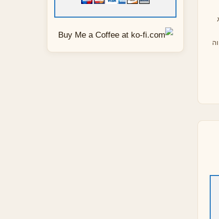
ה
חק
ר:
ריך
על
ִי