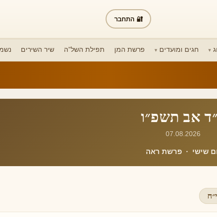
🔐 התחבר
ג
חגים ומועדים
פרשת המן
תפילת השל”ה
שיר השירים
נשמת
ד אב תשפ״ו
07.08.2026
ום שישי · פרשת ראה
״ח