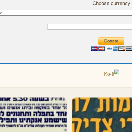
Choose currency
 המתאימות, כי בורא עולם
כִּשְׂעִירִם עֲלֵי דֶשֶׁא וְכִרְבִיבִים עֲלֵי עֵשֶׂ
פא האמיתי. וכל שכן, אם יוריד
כִּי שֵׁם יְיָ אֶקְרָא הָבוּ גֹדֶל לֵאלוֹהֵינוּ: הַצ
ות בתפילתו, לא תשוב
תָּמִים פָּעֳלוֹ כִּי כָל דְּרָכָיו מִשְׁפָּט אֵל
ריקם, כי כבר הובטחנו "אף על
אֱמוּנָה וְאֵין עָוֶל צַדִּיק וְיָשָׁר הוּא: שִׁחֵת
עמים] שערי תפילה ננעלו,
לֹא בָּנָיו מוּמָם דּוֹר עִקֵּשׁ וּפְתַלְתֹּל: הֲלַיְ
עות לא ננעלו". מדור זה מציע
תִּגְמְלוּ זֹאת עַם נָבָל וְלֹא חָכָם הֲלוֹא 
 סגולות נפלאות, בנושאים…
אָבִיךָ קָּנֶךָ הוּא עָשְׂךָ…