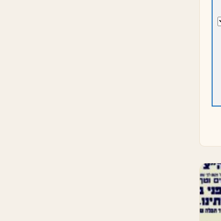
ב:
ּוּר
 לוֹ
יָ
הוּא