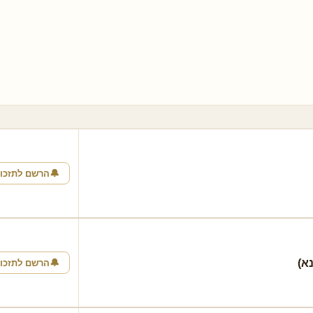
 פדיון כפרות
תפילה לראש חודש מהבן
חי
ן מיוחד לאמירה:
⏰ זמן מיוחד לאמירה:
תשרי
ראש חודש
 תזכורת
🔔 תזכורת
🔔
הרשם לתזכו
א)
🔔
הרשם לתזכו