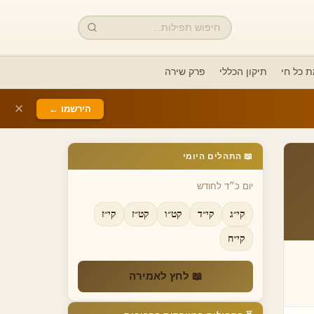
חיפוש
 כל חי
תיקון הכללי
פרק שירה
✕
הירשמו ←
📖 התהלים היומי
יום כ״ד לחודש
קי״ג
קי״ד
קט״ו
קט״ז
קי״ז
קי״ח
📖 לחץ לאמירה