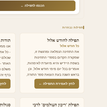
הכנסו לתפילה ←
תפילות נבחרות
תפילה לחודש אלול
תודות
כל חודש אלול
אנו ממל
את התחינה הנפלאה ומרגשת זו,
- כל אח
שמקורה הקדום בספרי התחינות
שכולם ע
בשפת היידיש והיא מיועדת לאימהות,
האתר - 
אומרים בכל יום מימי חודש אלול, וכן
משלם ו
בראש השנה בעת הוצאת ספר התורה,
בדף זה 
וכן לפני תקיעת שופר והיא מלוקטת
עזרתם.
לחץ לאמירת התפילה ←
לחץ 
מכמה ספרים אָנָּא יְיָ! סָמַכְתִּי עַל רַחֲמֶיךָ
לחסידות
הָרַבִּים לְבַקֶּשְׁךָ שֶׁתִּשְׁמַע תְּפִלָּתִי הַקְּטַנָּה,
מדריכים
הַיּוֹצֵאת מֵעִמְקֵי לְבָבִי הַנִּשְׁבָּר, וַעֲנֵה נָא
ברסלב, 
לִקְרִיאָתִי, כְּמוֹ שֶׁכָּתוּב בְּתוֹרָתְךָ הַקְּדֻשָּׁה:
ועוד. ומ
תפילת 'ריבון העולמים' לרבי
סגולות