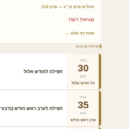
תהלים פרק קי״ג — פרק 113
תפילה כשאוגדים את הלולב
סדר
שגיאת רשת
⏰ זמן מיוחד לאמירה:
⏰ זמ
יד בתשרי
ט ב
פתח דף מלא ←
🔔 תזכורת
תפילות קרובות
בעוד
30
תפילה לחודש אלול
ימים
כל חודש אלול
בעוד
35
תפילה לערב ראש חודש (נדבורנ
ימים
ערב ראש חודש