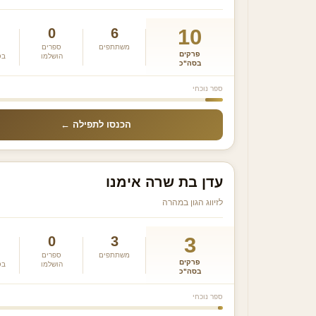
10
0
6
משתת­פים
ספרים
פרקים
הושלמו
בס
בסה"כ
ספר נוכחי
הכנסו לתפילה ←
עדן בת שרה אימנו
לזיווג הגון במהרה
3
0
3
משתת­פים
ספרים
פרקים
הושלמו
בס
בסה"כ
ספר נוכחי