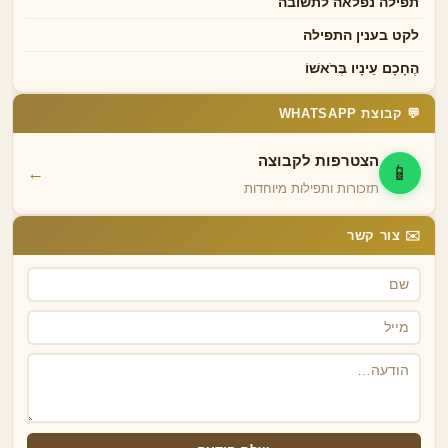
תפילה נפלאה לתשובה
לקט בענין התפילה
הֶחָכָם עֵינָיו בְּרֹאשׁוֹ
💬 קבוצת WHATSAPP
הצטרפות לקבוצה
📱
←
תזכורות ותפילות מיוחדות
✉️ צור קשר