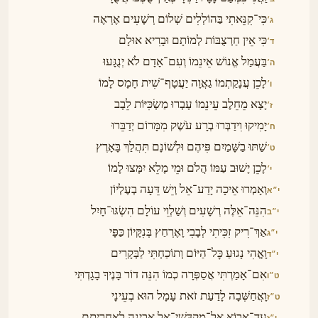
כִּי־קִנֵּאתִי בַּהוֹלְלִים שְׁלוֹם רְשָׁעִים אֶרְאֶה
ג׳
כִּי אֵין חַרְצֻבּוֹת לְמוֹתָם וּבָרִיא אוּלָם
ד׳
בַּעֲמַל אֱנוֹשׁ אֵינֵמוֹ וְעִם־אָדָם לֹא יְנֻגָּעוּ
ה׳
לָכֵן עֲנָקַתְמוֹ גַאֲוָה יַעֲטָף־שִׁית חָמָס לָמוֹ
ו׳
יָצָא מֵחֵלֶב עֵינֵמוֹ עָבְרוּ מַשְׂכִּיּוֹת לֵבָב
ז׳
יָמִיקוּ וִידַבְּרוּ בְרָע עֹשֶׁק מִמָּרוֹם יְדַבֵּרוּ
ח׳
שַׁתּוּ בַשָּׁמַיִם פִּיהֶם וּלְשׁוֹנָם תִּהֲלַךְ בָּאָרֶץ
ט׳
לָכֵן יָשׁוּב עַמּוֹ הֲלֹם וּמֵי מָלֵא יִמָּצוּ לָמוֹ
י׳
וְאָמְרוּ אֵיכָה יָדַע־אֵל וְיֵשׁ דֵּעָה בְעֶלְיוֹן
י״א
הִנֵּה־אֵלֶּה רְשָׁעִים וְשַׁלְוֵי עוֹלָם הִשְׂגּוּ־חָיִל
י״ב
אַךְ־רִיק זִכִּיתִי לְבָבִי וָאֶרְחַץ בְּנִקָּיוֹן כַּפָּי
י״ג
וָאֱהִי נָגוּעַ כׇּל־הַיּוֹם וְתוֹכַחְתִּי לַבְּקָרִים
י״ד
אִם־אָמַרְתִּי אֲסַפְּרָה כְמוֹ הִנֵּה דוֹר בָּנֶיךָ בָגָדְתִּי
ט״ו
וָאֲחַשְּׁבָה לָדַעַת זֹאת עָמָל הוּא בְעֵינָי
ט״ז
עַד־אָבוֹא אֶל־מִקְדְּשֵׁי־אֵל אָבִינָה לְאַחֲרִיתָם