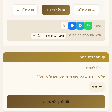
→ פרק ע״ב
פרק ע״ד ←
📖 כל הפרקים
שיתוף:
הצג את התפילה בפונט:
היבו (ברירת מחדל)
📖 התהלים היומי
יום כ״ו לחודש
קי"ט — חצי ב (אותיות מ–ת, פסוקים פ"ט–קע"ו)
קי"ט ב
📖 לחץ לאמירה