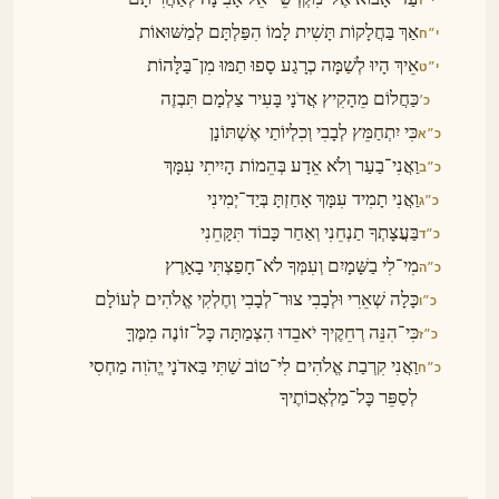
י״ז
אַךְ בַּחֲלָקוֹת תָּשִׁית לָמוֹ הִפַּלְתָּם לְמַשּׁוּאוֹת
י״ח
אֵיךְ הָיוּ לְשַׁמָּה כְרָגַע סָפוּ תַמּוּ מִן־בַּלָּהוֹת
י״ט
כַּחֲלוֹם מֵהָקִיץ אֲדֹנָי בָּעִיר צַלְמָם תִּבְזֶה
כ׳
כִּי יִתְחַמֵּץ לְבָבִי וְכִלְיוֹתַי אֶשְׁתּוֹנָן
כ״א
וַאֲנִי־בַעַר וְלֹא אֵדָע בְּהֵמוֹת הָיִיתִי עִמָּךְ
כ״ב
וַאֲנִי תָמִיד עִמָּךְ אָחַזְתָּ בְּיַד־יְמִינִי
כ״ג
בַּעֲצָתְךָ תַנְחֵנִי וְאַחַר כָּבוֹד תִּקָּחֵנִי
כ״ד
מִי־לִי בַשָּׁמָיִם וְעִמְּךָ לֹא־חָפַצְתִּי בָאָרֶץ
כ״ה
כָּלָה שְׁאֵרִי וּלְבָבִי צוּר־לְבָבִי וְחֶלְקִי אֱלֹהִים לְעוֹלָם
כ״ו
כִּי־הִנֵּה רְחֵקֶיךָ יֹאבֵדוּ הִצְמַתָּה כׇּל־זוֹנֶה מִמֶּךָּ
כ״ז
וַאֲנִי קִרְבַת אֱלֹהִים לִי־טוֹב שַׁתִּי בַּאדֹנָי יֱהֹוִה מַחְסִי
כ״ח
לְסַפֵּר כׇּל־מַלְאֲכוֹתֶיךָ