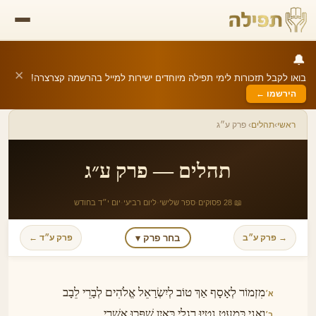
🔔
✕
בואו לקבל תזכורות לימי תפילה מיוחדים ישירות למייל בהרשמה קצרצרה!
הירשמו ←
ראשי
›
תהלים
› פרק ע״ג
תהלים — פרק ע״ג
📖 28 פסוקים
·
ספר שלישי
·
ליום רביעי
·
יום י״ד בחודש
בחר פרק ▾
→ פרק ע״ב
פרק ע״ד ←
מִזְמוֹר לְאָסָף אַךְ טוֹב לְיִשְׂרָאֵל אֱלֹהִים לְבָרֵי לֵבָב
א׳
וַאֲנִי כִּמְעַט נָטָיוּ רַגְלָי כְּאַיִן שֻׁפְּכוּ אֲשֻׁרָי
ב׳