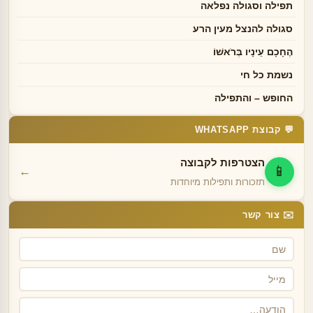
תפילה וסגולה נפלאה
סגולה להנצל מעין הרע
הֶחָכָם עֵינָיו בְּרֹאשׁוֹ
נשמת כל חי
החופש – והתפילה
💬 קבוצת WHATSAPP
הצטרפות לקבוצה
📱
←
תזכורות ותפילות מיוחדות
✉️ צור קשר