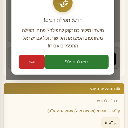
🤝
בחרו את הערוץ הנוח לכם והצטרפו:
⇐
קבוצת 'המפיצים של תפילה' בוואטסאפ
ערוץ הוואטסאפ של תפילה
חדש: תפילת רבים!
»
המפיצים של תפילה בטלגרם
מישהו מיקיריכם זקוק לתפילה? פתחו תפילה
בואו לקרוא סיפורי צדיקים מרתקים -
לחצו כאן
משותפת, הפיצו את הקישור, וכל עם ישראל
מתפללים עבורו!
פרסומת
בואו להתפלל!
סגור
📖 התהלים היומי
יום כ״ה לחודש
קי"ט — חצי א (אותיות א–ל, פסוקים א–פ"ח)
קי"ט א