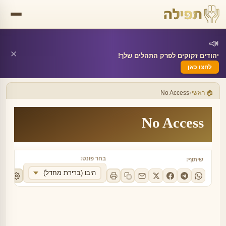
📣
✕
יהודים זקוקים לפרק התהלים שלך!
לחצו כאן
›
🏠 ראשי
No Access
No Access
בחר פונט:
שיתוף:
היבו (ברירת מחדל)