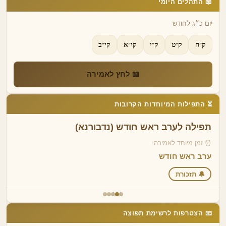
📖 התהלים היומי
יום כ״ג לחודש
ק״ח
ק״ט
ק״י
קי״א
קי״ב
📖 לחץ לאמירה
⏳ התפילות המיוחדות הקרובות
תפילה לערב ראש חודש (נדבורנא)
⏰ זמן מיוחד לאמירה:
ערב ראש חודש
🔔 תזכורת
📧 הצטרפות לרשימת תפוצה