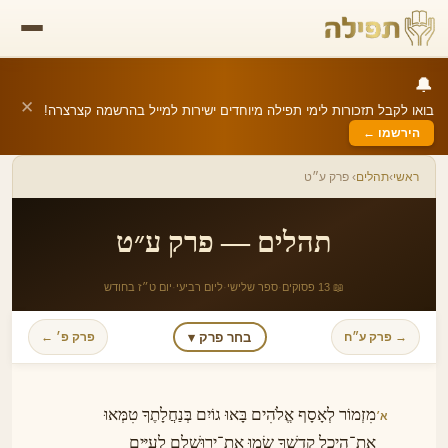
🔔
✕
בואו לקבל תזכורות לימי תפילה מיוחדים ישירות למייל בהרשמה קצרצרה!
הירשמו ←
ראשי
›
תהלים
› פרק ע״ט
תהלים — פרק ע״ט
📖 13 פסוקים
·
ספר שלישי
·
ליום רביעי
·
יום ט״ז בחודש
בחר פרק ▾
→ פרק ע״ח
פרק פ׳ ←
מִזְמוֹר לְאָסָף אֱלֹהִים בָּאוּ גוֹיִם בְּנַחֲלָתֶךָ טִמְּאוּ
א׳
אֶת־הֵיכַל קׇדְשֶׁךָ שָׂמוּ אֶת־יְרוּשָׁלַ͏ִם לְעִיִּים