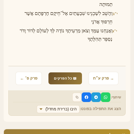
תְמוּתָה
וְהָשֵׁב לִשְׁכֵנֵינוּ שִׁבְעָתַיִם אֶל־חֵיקָם חֶרְפָּתָם אֲשֶׁר
י״ב
חֵרְפוּךָ אֲדֹנָי
וַאֲנַחְנוּ עַמְּךָ וְצֹאן מַרְעִיתֶךָ נוֹדֶה לְּךָ לְעוֹלָם לְדוֹר וָדֹר
י״ג
נְסַפֵּר תְּהִלָּתֶךָ
→ פרק ע״ח
פרק פ׳ ←
📖 כל הפרקים
שיתוף:
הצג את התפילה בפונט:
היבו (ברירת מחדל)