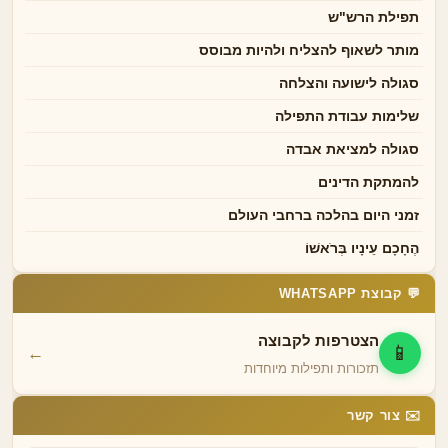
תפילת הרש"ש
מותר לשאוף להצליח ולהיות מבוסס
סגולה לישועה והצלחה
שלימות עבודת התפילה
סגולה למציאת אבדה
להמתקת הדינים
זמני היום בהלכה ברחבי העולם
הֶחָכָם עֵינָיו בְּרֹאשׁוֹ
💬 קבוצת WHATSAPP
הצטרפות לקבוצה
📱
←
תזכורות ותפילות מיוחדות
✉️ צור קשר