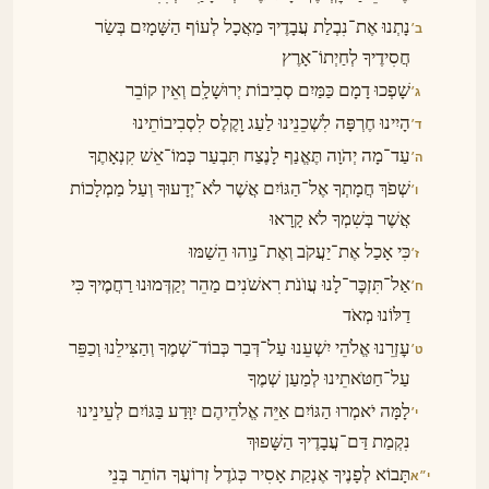
נָתְנוּ אֶת־נִבְלַת עֲבָדֶיךָ מַאֲכָל לְעוֹף הַשָּׁמָיִם בְּשַׂר
ב׳
חֲסִידֶיךָ לְחַיְתוֹ־אָרֶץ
שָׁפְכוּ דָמָם כַּמַּיִם סְבִיבוֹת יְרוּשָׁלָ͏ִם וְאֵין קוֹבֵר
ג׳
הָיִינוּ חֶרְפָּה לִשְׁכֵנֵינוּ לַעַג וָקֶלֶס לִסְבִיבוֹתֵינוּ
ד׳
עַד־מָה יְהֹוָה תֶּאֱנַף לָנֶצַח תִּבְעַר כְּמוֹ־אֵשׁ קִנְאָתֶךָ
ה׳
שְׁפֹךְ חֲמָתְךָ אֶל־הַגּוֹיִם אֲשֶׁר לֹא־יְדָעוּךָ וְעַל מַמְלָכוֹת
ו׳
אֲשֶׁר בְּשִׁמְךָ לֹא קָרָאוּ
כִּי אָכַל אֶת־יַעֲקֹב וְאֶת־נָוֵהוּ הֵשַׁמּוּ
ז׳
אַל־תִּזְכׇּר־לָנוּ עֲוֺנֹת רִאשֹׁנִים מַהֵר יְקַדְּמוּנוּ רַחֲמֶיךָ כִּי
ח׳
דַלּוֹנוּ מְאֹד
עׇזְרֵנוּ אֱלֹהֵי יִשְׁעֵנוּ עַל־דְּבַר כְּבוֹד־שְׁמֶךָ וְהַצִּילֵנוּ וְכַפֵּר
ט׳
עַל־חַטֹּאתֵינוּ לְמַעַן שְׁמֶךָ
לָמָּה יֹאמְרוּ הַגּוֹיִם אַיֵּה אֱלֹהֵיהֶם יִוָּדַע בַּגּוֹיִם לְעֵינֵינוּ
י׳
נִקְמַת דַּם־עֲבָדֶיךָ הַשָּׁפוּךְ
תָּבוֹא לְפָנֶיךָ אֶנְקַת אָסִיר כְּגֹדֶל זְרוֹעֲךָ הוֹתֵר בְּנֵי
י״א