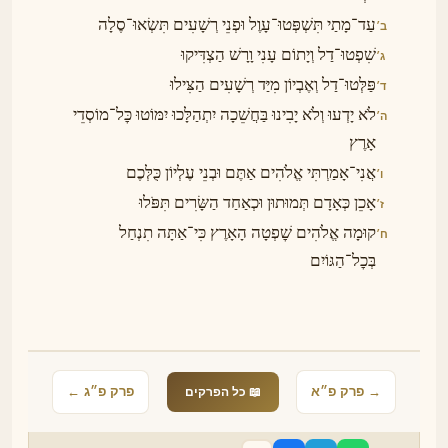
עַד־מָתַי תִּשְׁפְּטוּ־עָוֶל וּפְנֵי רְשָׁעִים תִּשְׂאוּ־סֶלָה
ב׳
שִׁפְטוּ־דַל וְיָתוֹם עָנִי וָרָשׁ הַצְדִּיקוּ
ג׳
פַּלְּטוּ־דַל וְאֶבְיוֹן מִיַּד רְשָׁעִים הַצִּילוּ
ד׳
לֹא יָדְעוּ וְלֹא יָבִינוּ בַּחֲשֵׁכָה יִתְהַלָּכוּ יִמּוֹטוּ כׇּל־מוֹסְדֵי
ה׳
אָרֶץ
אֲנִי־אָמַרְתִּי אֱלֹהִים אַתֶּם וּבְנֵי עֶלְיוֹן כֻּלְּכֶם
ו׳
אָכֵן כְּאָדָם תְּמוּתוּן וּכְאַחַד הַשָּׂרִים תִּפֹּלוּ
ז׳
קוּמָה אֱלֹהִים שׇׁפְטָה הָאָרֶץ כִּי־אַתָּה תִנְחַל
ח׳
בְּכׇל־הַגּוֹיִם
→ פרק פ״א
פרק פ״ג ←
📖 כל הפרקים