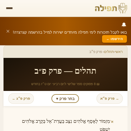
🔔
✕
בואו לקבל תזכורות לימי תפילה מיוחדים ישירות למייל בהרשמה קצרצרה!
הירשמו ←
ראשי
›
תהלים
› פרק פ״ב
תהלים — פרק פ״ב
📖 8 פסוקים
·
ספר שלישי
·
ליום רביעי
·
יום ט״ז בחודש
בחר פרק ▾
→ פרק פ״א
פרק פ״ג ←
מִזְמוֹר לְאָסָף אֱלֹהִים נִצָּב בַּעֲדַת־אֵל בְּקֶרֶב אֱלֹהִים
א׳
יִשְׁפֹּט