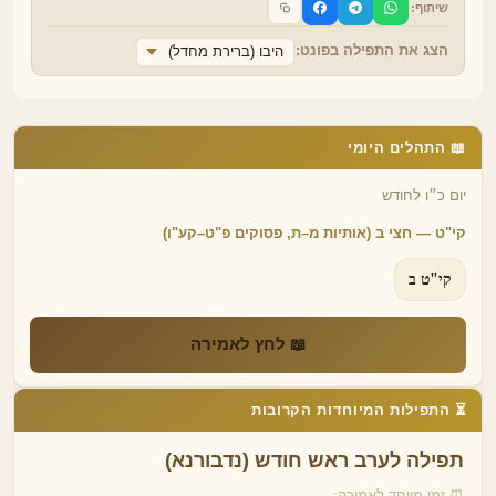
שיתוף:
הצג את התפילה בפונט:
היבו (ברירת מחדל)
📖 התהלים היומי
יום כ״ו לחודש
קי"ט — חצי ב (אותיות מ–ת, פסוקים פ"ט–קע"ו)
קי"ט ב
📖 לחץ לאמירה
⏳ התפילות המיוחדות הקרובות
תפילה לערב ראש חודש (נדבורנא)
⏰ זמן מיוחד לאמירה: