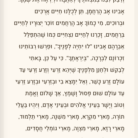
אָבִינוּ אָב הָרַחֲמָן, תֵּן לְכֻלָּנוּ חַיִּים אֲרֻכִּים
וּבְרוּכִים, מִי כָמוֹךָ אָב הָרַחֲמִים זוֹכֵר יְצוּרָיו לְחַיִּים
בְּרַחֲמִים, זָכְרֵנוּ לְחַיִּים נִצְחִיִּים כְּמוֹ שֶׁהִתְפַּלֵּל
אַבְרָהָם אָבִינוּ "לוּ יִחְיֶה לְפָנֶיךָ", וּפֵרְשׁוּ רַבּוֹתֵינוּ
זִכְרוֹנָם לִבְרָכָה, "בְּיִרְאָתֶךָ". כִּי עַל כֵּן, בָּאתִי
לְבַקֵּשׁ וּלְחַנֵּן מִלְּפָנֶיךָ שֶׁיְּהֵא זַרְעִי וְזֶרַע זַרְעִי עַד
עוֹלָם זֶרַע כָּשֵׁר, וְאַל יִמָּצֵא בִי וּבְזַרְעִי וּבְזֶרַע זַרְעִי
עַד עוֹלָם שׁוּם פְּסוּל וָשֶׁמֶץ, אַךְ שָׁלוֹם וֶאֱמֶת
וְטוֹב וְיָשָׁר בְּעֵינֵי אֱלֹהִים וּבְעֵינֵי אָדָם, וְיִהְיוּ בַּעֲלֵי
תוֹרָה, מָארֵי מִקְרָא, מָארֵי מִשְׁנָה, מָארֵי תַלְמוּד,
מָארֵי רָזָא, מָארֵי מִצְוָה, מָארֵי גוֹמְלֵי חֲסָדִים,