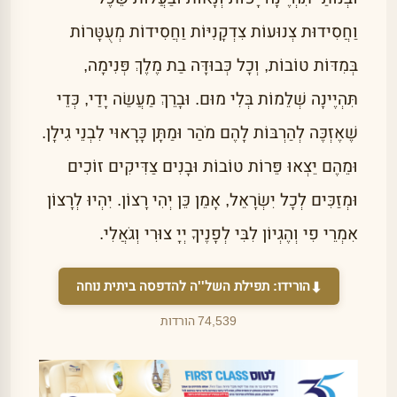
וַחֲסִידוּת צְנוּעוֹת צִדְקָנִיּוֹת וַחֲסִידוֹת מְעֻטָּרוֹת
בְּמִדּוֹת טוֹבוֹת, וְכָל כְּבוּדָּה בַת מֶלֶךְ פְּנִימָה,
תִּהְיֶינָה שְׁלֵמוֹת בְּלִי מוּם. וּבָרֵךְ מַעֲשֵׂה יָדַי, כְּדֵי
שֶׁאֶזְכֶּה לְהַרְבּוֹת לָהֶם מֹהַר וּמַתָּן כָּרָאוּי לִבְנֵי גִילָן.
וּמֵהֶם יֵצְאוּ פֵּרוֹת טוֹבוֹת וּבָנִים צַדִּיקִים זוֹכִים
וּמְזַכִּים לְכָל יִשְׂרָאֵל, אָמֵן כֵּן יְהִי רָצוֹן. יִהְיוּ לְרָצוֹן
אִמְרֵי פִי וְהֶגְיוֹן לִבִּי לְפָנֶיךָ יְיָ צוּרִי וְגֹאֲלִי.
הורידו:
תפילת השל''ה
להדפסה ביתית נוחה
⬇
74,539 הורדות