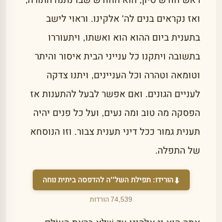
ראש חודש סיון, הוא החודש שבו נתנה התורה,
ואז נקראים בנים לה' אלקינו. וראוי לישב
בתענית ביום ההוא הוא ואשתו, ויתעוררו
בתשובה ויתקנו כל ענייני הבית איסור והיתר
וטומאה וטהרה וכל העניינים, ויתנו צדקה
לעניים הגונים. ואם אפשר לבעל להתענות אז
הפסקה מה טוב ומה נעים, ועל כל פנים יהיה
תענית גמור ככל דיני תענית צבור. וזו הנוסחא
של התפלה.
הורידו:
תפילת השל''ה
להדפסה ביתית נוחה
⬇
74,539 הורדות