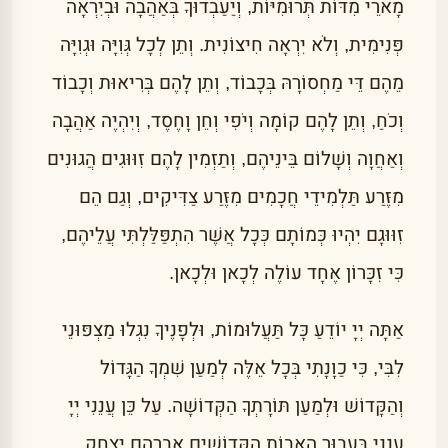
מָארֵי מִדּוֹת תְּרוּמִיּוֹת, וְיַעַבְדוּךָ בְּאַהֲבָה וּבְיִרְאָה
פְּנִימִית, וְלֹא יִרְאָה חִיצוֹנִית. וְתֵן לְכָל גְּוִיָּה וּגְוִיָּה
מֵהֶם דֵּי מַחְסוֹרָהּ בְּכָבוֹד, וְתֵן לָהֶם בְּרִיאוּת וְכָבוֹד
וְכֹחַ, וְתֵן לָהֶם קוֹמָה וְיֹפִי וְחֵן וָחֶסֶד, וְיִהְיֶה אַהֲבָה
וְאַחֲוָה וְשָׁלוֹם בֵּינֵיהֶם, וְתַזְמִין לָהֶם זִוּוּגִים הֲגוּנִים
מִזֶּרַע תַּלְמִידֵי חֲכָמִים מִזֶּרַע צַדִּיקִים, וְגַם הֵם
זִוּוּגָם יִהְיוּ כְּמוֹתָם כְּכָל אֲשֶׁר הִתְפַּלַּלְתִּי עֲלֵיהֶם,
כִּי זִכָּרוֹן אֶחָד עוֹלֶה לְכָאן וּלְכָאן.
אַתָּה יְיָ יוֹדֵעַ כָּל תַּעֲלוּמוֹת, וּלְפָנֶיךָ נִגְלוּ מַצְפּוּנֵי
לִבִּי, כִּי כַוָנָתִי בְּכָל אֵלֶּה לְמַעַן שִׁמְךָ הַגָּדוֹל
וְהַקָּדוֹשׁ וּלְמַעַן תּוֹרָתְךָ הַקְּדוֹשָׁה. עַל כֵּן עֲנֵנִי יְיָ
עֲנֵנִי בַּעֲבוּר הָאָבוֹת הַקְּדוֹשִׁים אַבְרָהָם יִצְחָק