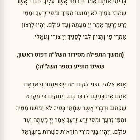
בְּרִיתִי אוֹתָם אָמַר יְיָ רוּחִי אֲשֶׁר עָלֶיךָ וּדְבָרַי אֲשֶׁר
שַׂמְתִּי בְּפִיךָ לֹא יָמוּשׁוּ מִפִּיךָ וּמִפִּי זַרְעֲךָ וּמִפִּי
זֶרַע זַרְעֲךָ אָמַר יְיָ מֵעַתָּה וְעַד עוֹלָם. יִהְיוּ לְרָצוֹן
אִמְרֵי פִי וְהֶגְיוֹן לִבִּי לְפָנֶיךָ יְיָ צוּרִי וְגוֹאֲלִי:
(המשך התפילה מסידור השל"ה דפוס ראשון,
שאינו מופיע בספר השל"ה:)
אָנָּא אֱלֹהַי, זַכֵּנִי לְקַיֵּם מַה שֶׁצִּוִּיתָנוּ: וְלִמַּדְתֶּם
אֹתָם אֶת בְּנֵיכֶם לְדַבֵּר בָּם. וְיִתְקַיֵּם בִּי מִקְרָא
שֶׁכָּתוּב וּדְבָרַי אֲשֶׁר שַׂמְתִּי בְּפִיךָ לֹא יָמוּשׁוּ מִפִּיךָ
וּמִפִּי זַרְעֲךָ וּמִפִּי זֶרַע זַרְעֲךָ אָמַר יְיָ מֵעַתָּה וְעַד
עוֹלָם. וְיִהְיוּ בָנַי מוֹרֵי הוֹרָאוֹת כְּשֵׁרוֹת בְּיִשְׂרָאֵל