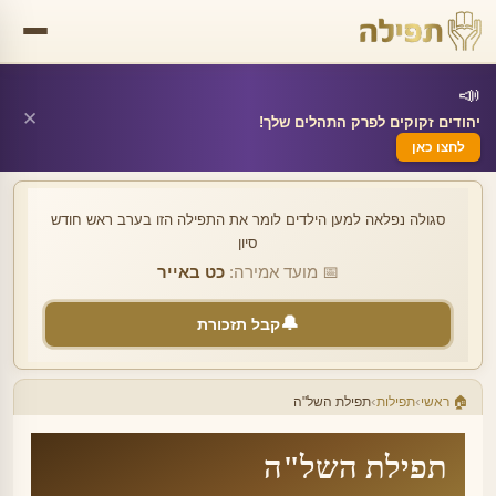
📣
✕
יהודים זקוקים לפרק התהלים שלך!
לחצו כאן
סגולה נפלאה למען הילדים לומר את התפילה הזו בערב ראש חודש
סיון
כט באייר
🔔
קבל תזכורת
›
›
🏠 ראשי
תפילות
תפילת השל"ה
✕
🔔 הגדרת תזכורת
תפילת השל"ה
תפילת השל"ה — כט באייר