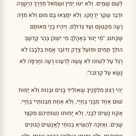
לְשֵׁם שָׁמַיִם. וְלֹא יִטּוּ יָמִין וּשְׂמֹאל מִדֶּרֶךְ הַיְשָׁרָה
וּדְבַר שֶׁקֶר יְרַחֲקוּ. וְלֹא יִמָּצְאוּ בָם מוּם וְלֹא מִדָּה
רָעָה מִקְּטַנָּם וְעַד גְּדוֹלָם. וְיִהְיוּ בָנַי מֵאוֹתָם
שֶׁכָּתוּב "מִי יָגוּר בְּאָהֳלֶךָ מִי יִשְׁכֹּן בְּהַר קָדְשֶׁךָ
הוֹלֵךְ תָּמִים וּפוֹעֵל צֶדֶק וְדוֹבֵר אֱמֶת בִּלְבָבוֹ לֹא
רָגַל עַל לְשׁוֹנוֹ לֹא עָשָׂה לְרֵעֵהוּ רָעָה וְחֶרְפָּה לֹא
נָשָׂא עַל קְרוֹבוֹ":
יְהִי רָצוֹן מִלְּפָנֶיךָ שֶׁאוֹלִיד בָּנִים וּבָנוֹת וְלֹא יָמוּת
שׁוּם אַחַד מִבָּנַי בְּחַיַּי, וְלֹא אַחַת מִבְּנוֹתַיי בְּחַיַּי.
אֶקַּח נָשִׁים לְבָנַי, וְלֹא יָמוּתוּ נְשׁוֹתֵיהֶם מִקֹּצֶר
שָׁנִים. וְאֶזְכֶּה לְהַשִּׂיא בְנוֹתַי לַאֲנָשִׁים הֲגוּנִים