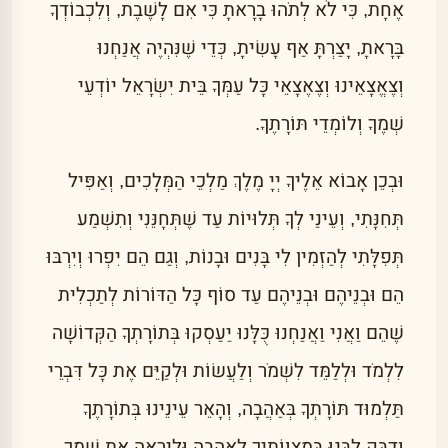
אֶחָת, כִּי לֹא לְתֹהוּ בָרָאתָ כִּי אִם לָשֶׁבֶת, וְלִכְבוֹדְךָ
בָּרָאתָ, יָצַרְתָּ אַף עָשִׂיתָ, כְּדֵי שֶׁנִּהְיֶה אֲנַחְנוּ
וְצֶאֱצָאֵינוּ וְצֶאֶצָאֵי כָּל עַמְּךָ בֵּית יִשְׂרָאֵל יוֹדְעֵי
שְׁמֶךָ וְלוֹמְדֵי תּוֹרָתֶךָ.
וּבְכֵן אָבוֹא אֵלֶיךָ יְיָ מֶלֶךְ מַלְכֵי הַמְּלָכִים, וְאַפִּיל
תְּחִנָּתִי, וְעֵינַי לְךָ תְּלוּיוֹת עַד שֶׁתְּחָנֵּנִי וְתִשְׁמַע
תְּפִלָּתִי לְהַזְמִין לִי בָּנִים וּבָנוֹת, וְגַם הֵם יִפְרוּ וְיִרְבּוּ
הֵם וּבְנֵיהֶם וּבְנֵיהֶם עַד סוֹף כָּל הַדּוֹרוֹת לְתַכְלִית
שֶׁהֵם וַאֲנִי וַאֲנַחְנוּ כֻּלָּנוּ יַעַסְקוּ בְּתוֹרָתְךָ הַקְּדוֹשָׁה
לִלְמֹד וּלְלַמֵּד לִשְׁמֹר וְלַעֲשׂוֹת וּלְקַיֵּם אֶת כָּל דִּבְרֵי
תַּלְמוּד תּוֹרָתְךָ בְּאַהֲבָה, וְהָאֵר עֵינֵינוּ בְּתוֹרָתֶךָ
וְדַבֵּק לִבֵּנוּ בְּמִצְווֹתֶיךָ לְאַהֲבָה וּלְיִרְאָה אֶת שְׁמֶךָ.