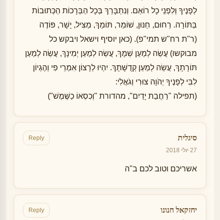
לְפָנֶיךָ וְלִפְנֵי כָל רוֹאַם. וְנִתְבָּרֵךְ בְּכָל הַבְּרָכוֹת הַכְּתוּבוֹת
בַּתּוֹרָה. רַחוּם, חַנּוּן, שׁוֹמֵר, תּוֹמֵךְ, מַצִּיל, יָשָׁר, פּוֹדֶה
(ר"ת רח"ש תמי"פ). (כאן יוסיף וישאל ויבקש כל
מבוקשו) עֲשֵׂה לְמַעַן שְׁמָךְ, עֲשֵׂה לְמַעַן יְמִינָךְ, עֲשֵׂה לְמַעַן
תּוֹרָתָךְ, עֲשֵׂה לְמַעַן קְדֻשָּׁתָךְ. יִהְיוּ לְרָצוֹן אִמְרֵי פִי וְהֶגְיוֹן
לִבִּי לְפָנֶיךָ יְהֹוָה צוּרִי וְגֹאֲלִי:
(תפילה "רַחֲבַת יָדַיִם", מהדורת "וְכִסְאוֹ כַשֶּׁמֶשׁ")
סיגלית
Reply
27 יולי 2018
אשריכם וטוב לכם ב"ה
יחזקאל חנונו
Reply