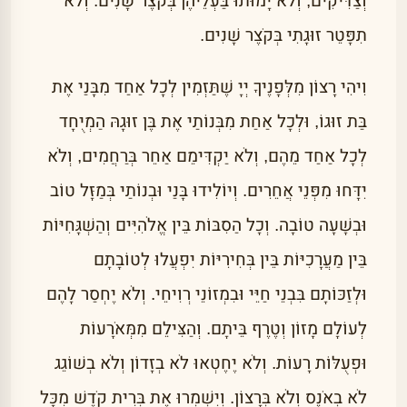
וְצַדִּיקִים, וְלֹא יָמוּתוּ בַּעְלֵיהֶן בְּקֹצֶר שָׁנִים. וְלֹא
תִפָּטֵר זוּגָתִי בְּקֹצֶר שָׁנִים.
וִיהִי רָצוֹן מִלְּפָנֶיךָ יְיָ שֶׁתַּזְמִין לְכָל אַחַד מִבָּנַי אֶת
בַּת זוּגוֹ, וּלְכָל אַחַת מִבְּנוֹתַי אֶת בֶּן זוּגָהּ הַמְיֻחָד
לְכָל אַחַד מֵהֶם, וְלֹא יַקְדִּימֵם אַחֵר בְּרַחֲמִים, וְלֹא
יִדָּחוּ מִפְּנֵי אֲחֵרִים. וְיוֹלִידוּ בָּנַי וּבְנוֹתַי בְּמַזָּל טוֹב
וּבְשָׁעָה טוֹבָה. וְכָל הַסִבּוֹת בֵּין אֱלֹהִיִּים וְהַשְׁגָּחִיּוֹת
בֵּין מַעֲרָכִיּוֹת בֵּין בְּחִירִיּוֹת יִפְעֲלוּ לְטוֹבָתָם
וּלְזַכּוֹתָם בִּבְנֵי חַיֵּי וּבִמְזוֹנֵי רְוִיחֵי. וְלֹא יֶחְסַר לָהֶם
לְעוֹלָם מָזוֹן וְטֶרֶף בֵּיתָם. וְהַצִּילֵם מִמְּאֹרָעוֹת
וּפְעֻלּוֹת רָעוֹת. וְלֹא יֶחֶטְאוּ לֹא בְזָדוֹן וְלֹא בְשׁוֹגֵג
לֹא בְאֹנֶס וְלֹא בְּרָצוֹן. וְיִשְׁמְרוּ אֶת בְּרִית קֹדֶשׁ מִכָּל