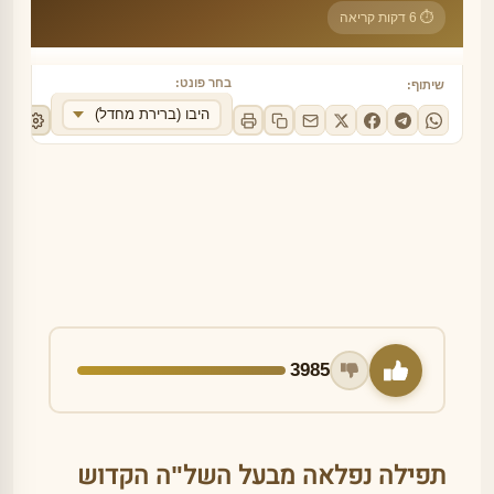
⏱ 6 דקות קריאה
שלב 1 מתוך 2
בחר פונט:
שיתוף:
היבו (ברירת מחדל)
ברצוני לקבל תזכורות על תפילות נוספות
שלח תזכורת לפני המועד:
באותו יום
יום לפני
שלושה ימים לפני
המשך לאימות מייל ←
3985
תפילה נפלאה מבעל השל"ה הקדוש