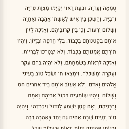
טֻמְאָה וְעֶרְוָה. וּבְעֵת רָאוּי יְקַיְּמוּ מִצְוַת פְּרִיָּה
וּרְבִיָּה. וְהַשְׁכֵּן בֵּין אִישׁ לְאִשְׁתּוֹ אַהֲבָה וְאַחֲוָה
וְשָׁלוֹם וְרֵעוּת, וְכֵן בֵּין קְרוֹבֵיהֶם. וְאֶזְכֶּה לָזוּן
אוֹתָם בְּקַטְנוּתָם בְּכָבוֹד, בְּלִי חֶרְפָּה וּבִזָּיוֹן. וְיִהְיוּ
תּוֹרָתָם אֻמָּנוּתָם בְּכָבוֹד. וְלֹא יִצְטָרְכוּ לַבְּרִיּוֹת.
וְאֶזְכֶּה לִרְאוֹת בְּשִׂמְחָתָם. וְלֹא יִהְיֶה בָהֶם עָקָר
וַעֲקָרָה וּמְשַׁכֵּלָה. וְיִמְצְאוּ חֵן וְשֵׂכֶל טוֹב בְּעֵינֵי
אֱלֹהִים וְאָדָם. וְלֹא אֶעֱזֹב אוֹתָם בְּיַד אֲחֵרִים חַס
וְשָׁלוֹם. וְיִהְיוּ שׁוֹמְעִים בְּקוֹל אֲבִיהֶם וְאִמָּם
וְרַבָּנֵיהֶם, וְאָח קָטָן יִשְׁמַע לְגָדוֹל וִיכַבְּדֵהוּ. וְיִהְיֶה
טוֹב וְנָעִים שֶׁבֶת אַחִים גַּם יָחַד בְּאַהֲבָה רַבָּה.
וּבְנוֹתַי תִּהְיֶינָה יָפוֹת וְנָאוֹת וּבַעֲלוֹת שֵׂכֶל