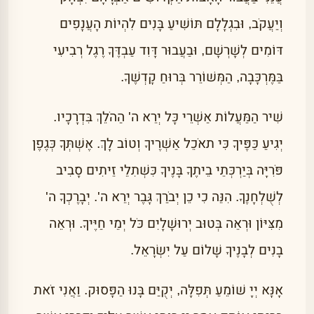
וְיַעֲקֹב, וּבִגְלָלָם תּוֹשִׁיעַ בָּנִים לִהְיוֹת הָעֲנָפִים
דּוֹמִים לְשָׁרְשָׁם, וּבַעֲבוּר דָּוִד עַבְדֶּךָ רֶגֶל רְבִיעִי
בַּמֶּרְכָּבָה, הַמְּשׁוֹרֵר בְּרוּחַ קָדְשֶׁךָ.
שִׁיר הַמַּעֲלוֹת אַשְׁרֵי כָּל יְרֵא ה' הַהֹלֵךְ בִּדְרָכָיו.
יְגִיעַ כַּפֶּיךָ כִּי תאֹכֵל אַשְׁרֶיךָ וְטוֹב לָךְ. אֶשְׁתְּךָ כְּגֶפֶן
פֹּרִיָּה בְּיַרְכְּתֵי בֵיתֶךָ בָּנֶיךָ כִּשְׁתִלֵי זֵיתִים סָבִיב
לְשֻׁלְחָנֶךָ. הִנֵּה כִי כֵן יְבֹרַךְ גָּבֶר יְרֵא ה'. יְבָרֶכְךָ ה'
מִצִּיּוֹן וּרְאֵה בְּטוּב יְרוּשָׁלָיִם כֹּל יְמֵי חַיֶּיךָ. וּרְאֵה
בָנִים לְבָנֶיךָ שָׁלוֹם עַל יִשְׂרָאֵל.
אָנָּא יְיָ שׁוֹמֵעַ תְּפִלָּה, יְקֻיַּם בָּנוּ הַפָּסוּק. וַאֲנִי זֹאת