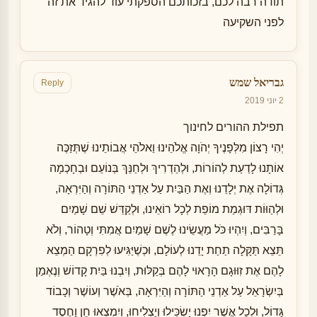
תודה רבה לכם, בזכותכם הספקתי עוד להגיד את זה
לפני השקיעה
גבריאל שמש
Reply
2 יוני 2019
תפילת ההורים לחינוך
יְהִי רָצוֹן מִלְּפָנֶיךָ יְהֹוָה אֱלֹהֵינוּ וֵאלֹהֵי אֲבוֹתֵינוּ שֶׁתְּזַכֶּה
אוֹתָנוּ לָדַעַת לְהוֹרוֹת, וּלְהַדְרִיךְ וּלְחַנֵּךְ בְּנוֹעַם וּבְחָכְמָה
גְּדוֹלָה אֶת יְלָדֵנוּ וְאֶת הַבַּיִת עַל אַדְנֵי הַתּוֹרָה וְהַיִּרְאָה,
וּלְהַוּוֹת דּוּגְמַת מוֹפֵת לְכָל רוֹאֵינוּ, וּלְקַדֵּשׁ שֵׁם שָׁמַיִם
בָּרַבִּים, וְיִהְיוּ כֹּל מַעֲשֵׂינוּ לֶשֶׁם שָׁמַיִם אֲמִתִּי וְטָהוֹר, וְלֹא
תֵּצֵא תַּקָּלָה תַחַת יָדֵנוּ לְעוֹלָם, וּכְשֶׁיַּגִּיעוּ לְפִרְקָם הַמְצֵא
לָהֶם אֶת זִוּוּגָם הָרָאוּי לָהֶם בְּקַלּוּת, וְיִבְנוּ בַּיִת קָדוֹשׁ וְנֶאְמַן
בְּיִשְׂרָאֵל עַל אַדְנֵי הַתּוֹרָה וְהַיִּרְאָה, בְּאֹשֶׁר וְעוֹשֶׁר וְכָבוֹד
גָּדוֹל, וּלְכָל אֲשֶׁר יִפְנוּ יַשְׂכִּילוּ וְיַצְלִיחוּ, וְיִמְצְאוּ חֵן וָחֶסֶד