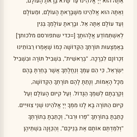
אַתָּהּ הוּא יְיָ אֱלֹהֵינוּ עַד שֶׁלֹּא בָּרָאתָ הָעוֹלָם,
וְאַתָּהּ הוּא אֱלֹהֵינוּ מִשֶּׁבָּרָאתָ הָעוֹלָם, וּמֵעוֹלָם
וְעַד עוֹלָם אַתָּה אֵל. וּבָרָאתָ עוֹלָמְךָ בְּגִין
לְאִשְׁתְּמוֹדַע אֱלָהוּתָךְ [=כדי שתפורסם מלכותך]
בְּאֶמְצָעוּת תּוֹרָתְךָ הַקְּדוֹשָׁה כְּמוֹ שֶׁאָמְרוּ רַבּוֹתֵינוּ
זִכְרוֹנָם לִבְרָכָה. "בְּרֵאשִׁית", בִּשְׁבִיל תּוֹרָה וּבִשְׁבִיל
יִשְׂרָאֵל, כִּי הֵם עַמְּךָ וְנַחֲלָתְךָ אֲשֶׁר בָּחַרְתָּ בָּהֶם
מִכָּל הָאֻמּוֹת, וְנָתַתָּ לָהֶם תּוֹרָתְךָ הַקְּדוֹשָׁה,
וְקֵרַבְתָּם לְשִׁמְךָ הַגָּדוֹל. וְעַל קִיּוּם הָעוֹלָם וְעַל
קִיּוּם הַתּוֹרָה בָּא לָנוּ מִמְּךָ יְיָ אֱלֹהֵינוּ שְׁנֵי צִוּוּיִים.
כָּתַבְתָּ בְּתוֹרָתְךָ "פְּרוּ וּרְבוּ", וְכָתַבְתָּ בְּתוֹרָתְךָ
"וְלִמַּדְתֶּם אוֹתָם אֶת בְּנֵיכֶם", וְהַכַּוָּנָה בִּשְׁתֵּיהֶן