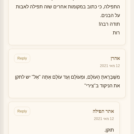
התפילה, כי כתוב במקומות אחרים שזה תפילה לאבות
על הבנים.
תודה רבה!
רות
אהרן
Reply
12 מאי 2021
מִשֶּׁבָּרָאתָ הָעוֹלָם, וּמֵעוֹלָם וְעַד עוֹלָם אַתָּה "אַל" יש לתקן
את הניקוד ב"צירי"
אתר תפילה
Reply
12 מאי 2021
תוקן.