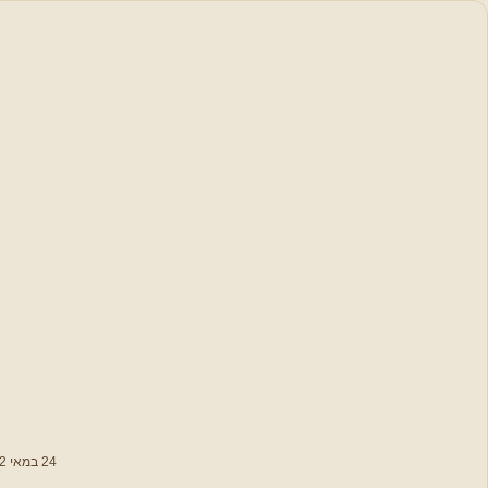
סידור
תפילה
תפילות,
סגולות
וברכות
לימות השנה
תפילות
נבחרות
מתפללים
יחד על עם
ישראל
24 במאי 2012
פתיחת