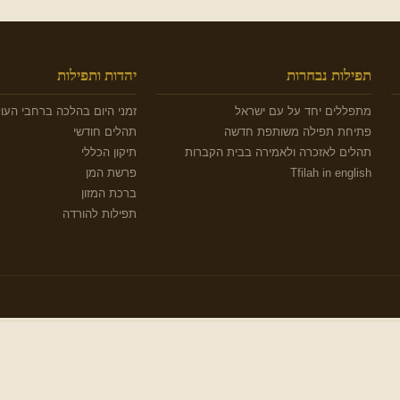
תפילות נבחרות
יהדות ותפילות
מתפללים יחד על עם ישראל
זמני היום בהלכה ברחבי העו
פתיחת תפילה משותפת חדשה
תהלים חודשי
תהלים לאזכרה ולאמירה בבית הקברות
תיקון הכללי
Tfilah in english
פרשת המן
ברכת המזון
תפילות להורדה