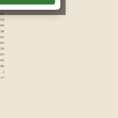
שלח תזכורת לפני המועד:
תהלים
זִכְרוֹנָם
חודשי
לִבְרָכָה, "כָּל
באותו יום
יום לפני
שלושה ימים לפני
תיקון הכללי
הַכּוֹעֵס כָּל
פרשת המן
מִינֵי גֵּיהִנָּם
המשך לאימות מייל ←
ברכת המזון
שׁוֹלְטִין בּוֹ",
תפילות
שֶׁנֶאֱמַר: הָסֵר
להורדה
כַּעַס מִלִּבֶּךָ,
וְהַעֲבֵר רָעָה
מִבְּשָׂרֶךָ, וְאֵין
📩 צור
רָעָה אֶלָּא
גֵהִנָּם,
קשר
שֶׁנֶּאֱמַר: "וְגַם
[…]
Read
שלח