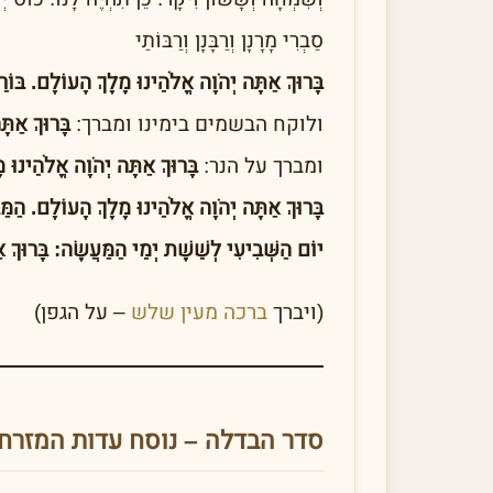
סַבְרִי מָרָנָן וְרַבָּנָן וְרַבּוֹתַי
בָּרוּךְ אַתָּה יְהֹוָה אֱלֹהֵינוּ מֶלֶךְ הָעוֹלָם. בּוֹרֵא
ולוקח הבשמים בימינו ומברך:
בָּרוּךְ אַתּ
ומברך על הנר:
בָּרוּךְ אַתָּה יְהֹוָה אֱלֹהֵינוּ
בָּרוּךְ אַתָּה יְהֹוָה אֱלֹהֵינוּ מֶלֶךְ הָעוֹלָם. הַמַּ
יוֹם הַשְּׁבִיעִי לְשֵׁשֶׁת יְמֵי הַמַּעֲשֶׂה: בָּרוּךְ 
(ויברך
ברכה מעין שלש
– על הגפן)
סדר הבדלה – נוסח עדות המזרח