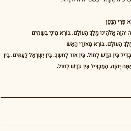
 פְּרִי הַגָּפֶן
ָה יְהֹוָה אֱלֹהֵינוּ מֶלֶךְ הָעוֹלָם. בּוֹרֵא מִינֵי בְשָׂמִים
 מֶלֶךְ הָעוֹלָם. בּוֹרֵא מְאוֹרֵי הָאֵשׁ
בְדִּיל בֵּין קֹדֶשׁ לְחוֹל. בֵּין אוֹר לְחשֶׁךְ. בֵּין יִשְׂרָאֵל לָעַמִּים. בֵּין
אַתָּה יְהֹוָה. הַמַבְדִּיל בֵּין קֹדֶשׁ לְחוֹל.