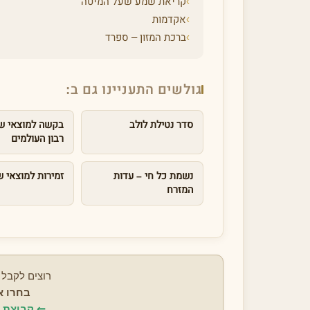
›
קריאת שמע שעל המיטה
›
אקדמות
›
ברכת המזון – ספרד
גולשים התעניינו גם ב:
סדר נטילת לולב
בקשה למוצאי ש
רבון העולמים
נשמת כל חי – עדות
זמירות למוצאי 
המזרח
רוצים לקבל 
בחרו א
⇐
קבוצת '