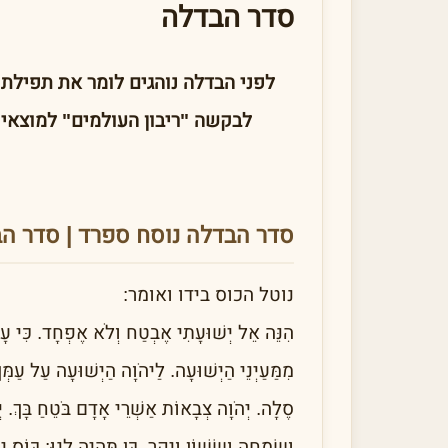
סדר הבדלה
לפני הבדלה נוהגים לומר את תפילת
לבקשה "ריבון העולמים" למוצאי
סדר הבדלה נוסח ספרד | סדר ה
נוטל הכוס בידו ואומר:
הִנֵּה אֵל יְשׁוּעָתִי אֶבְטַח וְלֹא אֶפְחָד. כִּי עָזִּי
מִמַּעַיְנֵי הַיְשׁוּעָה. לַיהֹוָה הַיְשׁוּעָה עַל עַמְּך
סֶלָה. יְהֹוָה צְבָאוֹת אַשְׁרֵי אָדָם בֹּטֵחַ בָּךְ. יְה
וְשִׂמְחָה וְשָׂשׁוֹן וִיקָר. כֵּן תִּהְיֶה לָנוּ: כּוֹס 