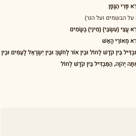
א פְּרִי הַגֶּפֶן
ם על הבשמים ועל הנר)
ֹרֵא עֲצֵי (עִשְׂבֵּי) (מִינֵי) בְשָׂמִים
ֹרֵא מְאוֹרֵי הָאֵשׁ
ַבְדִּיל בֵּין קֹדֶשׁ לְחוֹל וּבֵין אוֹר לְחֹשֶׁךְ וּבֵין יִשְׂרָאֵל לָעַמִּים וּבֵין
ַתָּה יְהֹוָה, הַמַּבְדִּיל בֵּין קֹדֶשׁ לְחוֹל