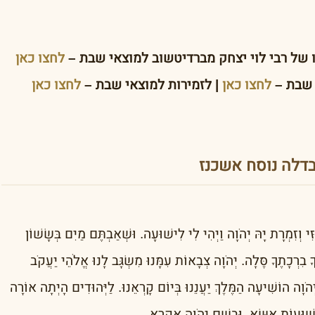
ו של רבי לוי יצחק מברדיטשוב למוצאי שבת –
לחצו כאן
 שבת –
לחצו כאן
| לזמירות למוצאי שבת –
לחצו כאן
בדלה נוסח אשכנז
 וְזִמְרָת יָהּ יְהֹוָה וַיְהִי לִי לִישׁוּעָה. וּשְׁאַבְתֶּם מַיִם בְּשָׂשׁוֹן
ָ בִרְכָתֶךָ סֶּלָה. יְהֹוָה צְבָאוֹת עִמָּנוּ מִשְׂגָּב לָנוּ אֱלֹהֵי יַעֲקֹב
ֹוָה הוֹשִׁיעָה הַמֶּלֶךְ יַעֲנֵנוּ בְּיוֹם קָרְאֵנוּ. לַיְּהוּדִים הָיְתָה אוֹרָה
יְשׁוּעוֹת אֶשָּׂא. וּבְשֵׁם יְהֹוָה אֶקְרָא.