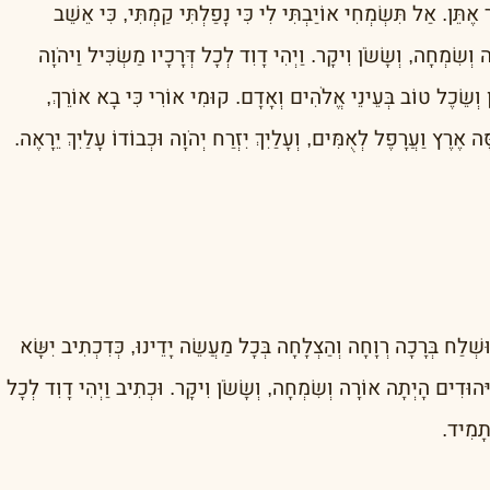
ר אֶתֵּן. אַל תִּשְׂמְחִי אוֹיַבְתִּי לִי כִּי נָפַלְתִּי קַמְתִּי, כִּי אֵשֵׁב
וְשִׂמְחָה, וְשָׂשֹׂן וִיקָר. וַיְהִי דָוִד לְכָל דְּרָכָיו מַשְׂכִּיל וַיהֹוָה
חֵן וְשֵׂכֶל טוֹב בְּעֵינֵי אֱלֹהִים וְאָדָם. קוּמִי אוֹרִי כִּי בָא אוֹרֵךְ,
סֶּה אֶרֶץ וַעֲרָפֶל לְאֻמִּים, וְעָלַיִךְ יִזְרַח יְהֹוָה וּכְבוֹדוֹ עָלַיִךְ יֵרָאֶה.
ּשְׁלַח בְּרָכָה רְוָחָה וְהַצְלָחָה בְּכָל מַעֲשֵׂה יָדֵינוּ, כְּדִכְתִיב יִשָּׂא
ּהוּדִים הָיְתָה אוֹרָה וְשִׂמְחָה, וְשָׂשֹׂן וִיקָר. וּכְתִיב וַיְהִי דָוִד לְכָל
 תָמִיד.