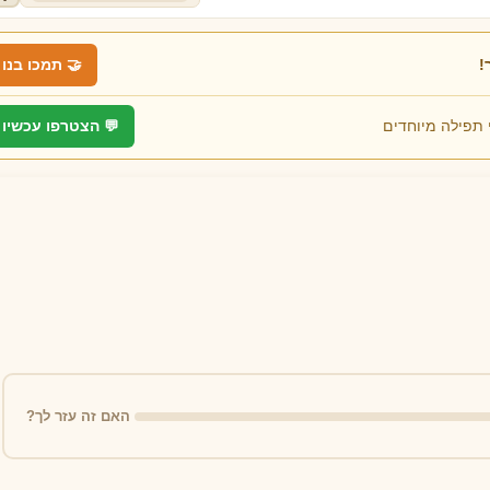
!
🤝 תמכו בנו
 תפילה מיוחדים
💬 הצטרפו עכשיו
סדר פדיון כפרות
תפילה לראש חודש מה
חי
⏰ זמן מיוחד לאמירה:
⏰ זמן מיוחד לאמירה:
ט בתשרי
ראש חודש
🔔 תזכורת
🔔 תזכורת