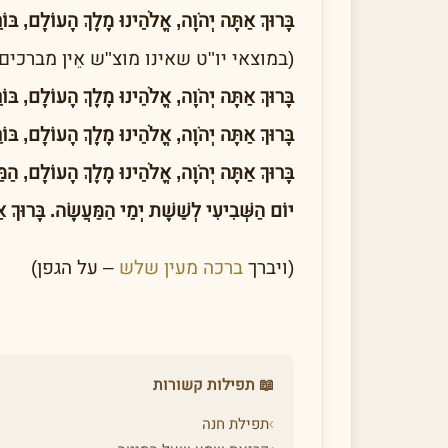
בָּרוּךְ אַתָּה יְהֹוָה, אֱלֹהֵינוּ מֶלֶךְ הָעוֹלָם, בּוֹרֵ
(במוצאי יו"ט שאינו מוצ"ש אֵין מברכי
בָּרוּךְ אַתָּה יְהֹוָה, אֱלֹהֵינוּ מֶלֶךְ הָעוֹלָם, בּו
בָּרוּךְ אַתָּה יְהֹוָה, אֱלֹהֵינוּ מֶלֶךְ הָעוֹלָם, בּו
בָּרוּךְ אַתָּה יְהֹוָה, אֱלֹהֵינוּ מֶלֶךְ הָעוֹלָם, הַמּ
יוֹם הַשְּׁבִיעִי לְשֵׁשֶׁת יְמֵי הַמַּעֲשֶׂה. בָּרוּךְ א
(ויברך
ברכה מעין שלש
– על הגפן)
📖 תפילות קשורות
›
תפילת חנה