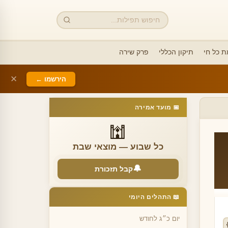
חיפוש
 כל חי
תיקון הכללי
פרק שירה
✕
הירשמו ←
📅 מועד אמירה
🕍
כל שבוע — מוצאי שבת
🔔
קבל תזכורת
📖 התהלים היומי
יום כ״ג לחודש
✕
🔔 הגדרת תזכורת