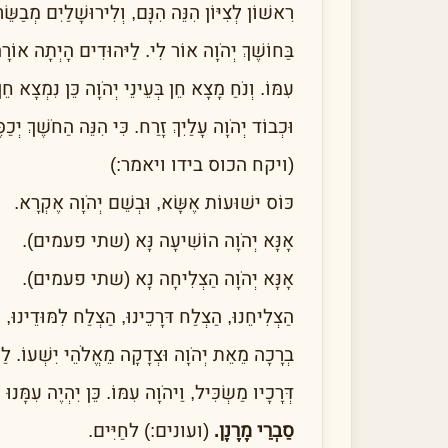
רִאשׁוֹן לְצִיּוֹן הִנֵּה הִנָּם, וְלִירוּשָׁלַיִם מְבַשֵּׂ
בַּחוֹשֶׁךְ יְהֹוָה אוֹר לִי. לַיּהוּדִים הָיְתָה אוֹרָה 
עִמּוֹ. וְנֹחַ מָצָא חֵן בְּעֵינֵי יְהֹוָה כֵּן נִמְצָא 
וּכְבוֹד יְהֹוָה עָלַיִךְ זָרַח. כִּי הִנֵּה הַחֹשֶׁךְ יְכַ
(ויקח הכוס בידו ויאמר:)
כּוֹס ישׁוּעוֹת אֶשָּׂא, וּבְשֵׁם יְהֹוָה אֶקְרָא.
אָנָּא יְהֹוָה הוֹשִׁיעָה נָּא (שתי פעמים).
אָנָּא יְהֹוָה הַצְלִיחָה נָא (שתי פעמים).
הַצְלִיחֵנוּ, הַצְלַח דּרָכֵינוּ, הַצְלַח לִמּוּדֵינוּ, ו
בְרָכָה מֵאֵת יְהֹוָה וּצְדָקָה מֵאֱלֹהֵי יִשְׁעוֹ. לַי
דְּרָכָיו מַשְׂכִּיל, וַיהֹוָה עִמּוֹ. כֵּן יִהְיֶה עִמָּנוּ
סַבְרֵי מָרָנָן.
(ועונים:) לחַיִּים.