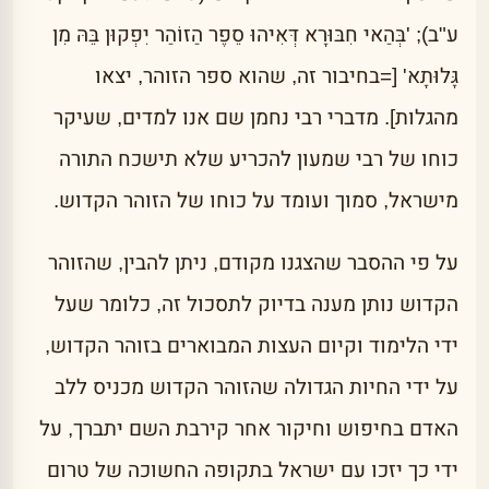
ע"ב); 'בְּהַאי חִבּוּרָא דְּאִיהוּ סֵפֶר הַזוֹהַר יִפְקוּן בֵּהּ מִן
גָּלוּתָא' [=בחיבור זה, שהוא ספר הזוהר, יצאו
מהגלות]. מדברי רבי נחמן שם אנו למדים, שעיקר
כוחו של רבי שמעון להכריע שלא תישכח התורה
מישראל, סמוך ועומד על כוחו של הזוהר הקדוש.
על פי ההסבר שהצגנו מקודם, ניתן להבין, שהזוהר
הקדוש נותן מענה בדיוק לתסכול זה, כלומר שעל
ידי הלימוד וקיום העצות המבוארים בזוהר הקדוש,
על ידי החיות הגדולה שהזוהר הקדוש מכניס ללב
האדם בחיפוש וחיקור אחר קירבת השם יתברך, על
ידי כך יזכו עם ישראל בתקופה החשוכה של טרום