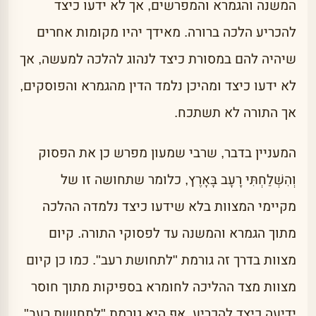
המשנה והגמרא והמפרשים, אך לא ידעו כיצד
להכריע הלכה ברורה. מאידך יהיו מקומות אחרים
שיהיה להם במסורת כיצד לנהוג להלכה למעשה, אך
לא ידעו כיצד ומהיכן נלמד הדין מהגמרא והפוסקים,
אך התורה לא תשתכח.
המעניין בדבר, שרבי שמעון מפרש כן את הפסוק
וְהִשְׁלַחְתִּי רָעָב בָּאָרֶץ, כלומר שתחושה זו של
מקיימי המצוות בלא שידעו כיצד נלמדה ההלכה
מתוך הגמרא והמשנה עד לפסוקי התורה. קיום
מצוות בדרך זה גורמת "לתחושת רעב". כמו כן קיום
מצוות מצד ההליכה לחומרא בספיקות מתוך חוסר
ידיעה כיצד להכריע, אף היא גורמת "לתחושת רעב".