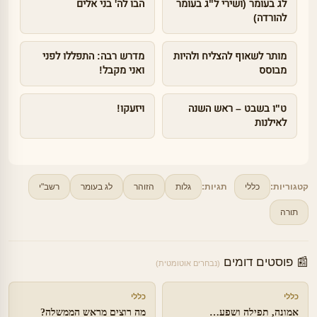
לג בעומר (ושירי ל"ג בעומר
הבו לה' בני אלים
להורדה)
מותר לשאוף להצליח ולהיות
מדרש רבה: התפללו לפני
מבוסס
ואני מקבל!
ט"ו בשבט – ראש השנה
ויזעקו!
לאילנות
קטגוריות:
כללי
תגיות:
גלות
הזוהר
לג בעומר
רשב"י
תורה
📰 פוסטים דומים
(נבחרים אוטומטית)
כללי
כללי
אמונה, תפילה ושפע…
מה רוצים מראש הממשלה?