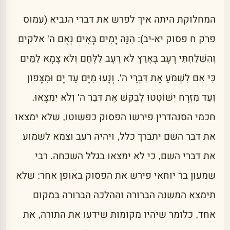
המחלוקת היתה איך לפרש את דברי הנביא (עמוס
פרק ח פסוק יא-יב): הִנֵּה יָמִים בָּאִים נְאֻם ה' אלקים
וְהִשְׁלַחְתִּי רָעָב בָּאָרֶץ לֹא רָעָב לַלֶּחֶם וְלֹא צָמָא לַמַּיִם
כִּי אִם לִשְׁמֹעַ אֵת דִּבְרֵי ה'. וְנָעוּ מִיָּם עַד יָם וּמִצָּפוֹן
וְעַד מִזְרָח יְשׁוֹטְטוּ לְבַקֵּשׁ אֶת דְּבַר ה' וְלֹא יִמְצָאוּ.
חכמי הסנהדרין פירשו הפסוק כפשוטו, שלא ימצאו
את דבר השם יתברך כלל, ויהיה רעב וצמא לשמוע
את דברי השם, כי לא ימצאו בגלל השכחה. רבי
שמעון בר יוחאי פירש את הפסוק באופן אחר: שלא
תימצא המשנה הברורה וההלכה הברורה במקום
אחד, כלומר שיהיו מקומות שידעו את התורה, את