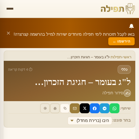
🔔
✕
בואו לקבל תזכורות לימי תפילה מיוחדים ישירות למייל בהרשמה קצרצרה!
הירשמו ←
›
›
ראשי
תפילות
ל"ג בעומר – חגיגת הזכרון…
כללי
⏱ 4 דקות קריאה
ל"ג בעומר – חגיגת הזכרון…
✍️
סידור תפילה
שיתוף:
בחר פונט:
היבו (ברירת מחדל)