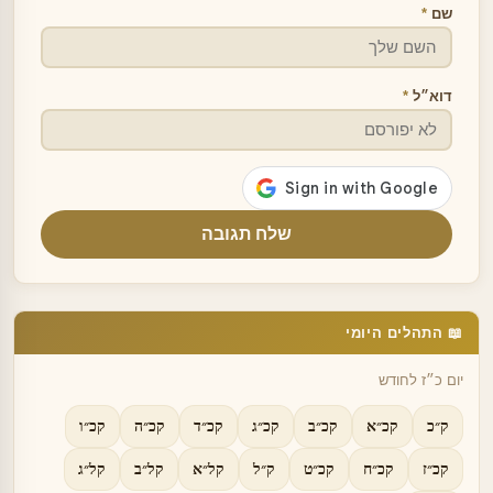
שם
*
דוא״ל
*
שלח תגובה
📖 התהלים היומי
יום כ״ז לחודש
ק״כ
קכ״א
קכ״ב
קכ״ג
קכ״ד
קכ״ה
קכ״ו
קכ״ז
קכ״ח
קכ״ט
ק״ל
קל״א
קל״ב
קל״ג