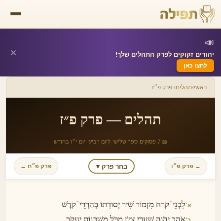
📣
✕
יהודים זקוקים לפרק התהלים שלך!
לחצו כאן
ראשי
›
תהלים
› פרק פ״ז
תהלים — פרק פ״ז
📖 7 פסוקים
·
ספר שלישי
·
ליום רביעי
·
יום י״ז בחודש
בחר פרק ▾
→ פרק פ״ו
פרק פ״ח ←
לִבְנֵי־קֹרַח מִזְמוֹר שִׁיר יְסוּדָתוֹ בְּהַרְרֵי־קֹדֶשׁ
א׳
אֹהֵב יְהֹוָה שַׁעֲרֵי צִיּוֹן מִכֹּל מִשְׁכְּנוֹת יַעֲקֹב
ב׳