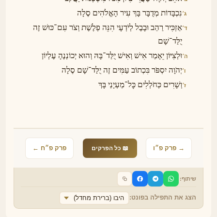
נִכְבָּדוֹת מְדֻבָּר בָּךְ עִיר הָאֱלֹהִים סֶלָה
ג׳
אַזְכִּיר רַהַב וּבָבֶל לְיֹדְעָי הִנֵּה פְלֶשֶׁת וְצֹר עִם־כּוּשׁ זֶה
ד׳
יֻלַּד־שָׁם
וּלְצִיּוֹן יֵאָמַר אִישׁ וְאִישׁ יֻלַּד־בָּהּ וְהוּא יְכוֹנְנֶהָ עֶלְיוֹן
ה׳
יְהֹוָה יִסְפֹּר בִּכְתוֹב עַמִּים זֶה יֻלַּד־שָׁם סֶלָה
ו׳
וְשָׁרִים כְּחֹלְלִים כׇּל־מַעְיָנַי בָּךְ
ז׳
→ פרק פ״ו
פרק פ״ח ←
📖 כל הפרקים
שיתוף:
הצג את התפילה בפונט:
היבו (ברירת מחדל)