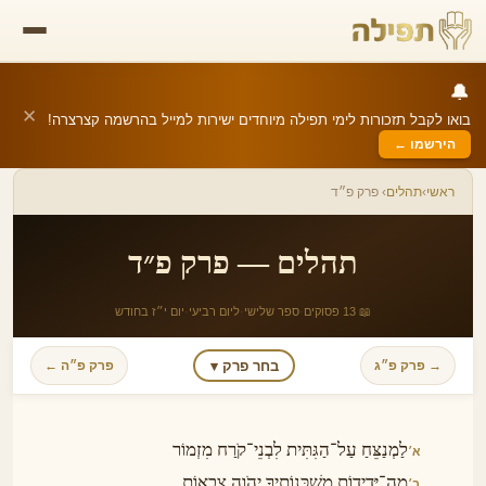
🔔
✕
בואו לקבל תזכורות לימי תפילה מיוחדים ישירות למייל בהרשמה קצרצרה!
הירשמו ←
ראשי
›
תהלים
› פרק פ״ד
תהלים — פרק פ״ד
📖 13 פסוקים
·
ספר שלישי
·
ליום רביעי
·
יום י״ז בחודש
בחר פרק ▾
→ פרק פ״ג
פרק פ״ה ←
לַמְנַצֵּחַ עַל־הַגִּתִּית לִבְנֵי־קֹרַח מִזְמוֹר
א׳
מַה־יְּדִידוֹת מִשְׁכְּנוֹתֶיךָ יְהֹוָה צְבָאוֹת
ב׳