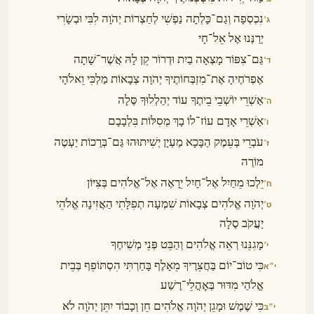
נִכְסְפָה וְגַם־כָּלְתָה נַפְשִׁי לְחַצְרוֹת יְהֹוָה לִבִּי וּבְשָׂרִי
ג׳
יְרַנְּנוּ אֶל אֵל־חָי
גַּם־צִפּוֹר מָצְאָה בַיִת וּדְרוֹר קֵן לָהּ אֲשֶׁר־שָׁתָה
ד׳
אֶפְרֹחֶיהָ אֶת־מִזְבְּחוֹתֶיךָ יְהֹוָה צְבָאוֹת מַלְכִּי וֵאלֹהָי
אַשְׁרֵי יוֹשְׁבֵי בֵיתֶךָ עוֹד יְהַלְלוּךָ סֶּלָה
ה׳
אַשְׁרֵי אָדָם עוֹז־לוֹ בָךְ מְסִלּוֹת בִּלְבָבָם
ו׳
עֹבְרֵי בְּעֵמֶק הַבָּכָא מַעְיָן יְשִׁיתוּהוּ גַּם־בְּרָכוֹת יַעְטֶה
ז׳
מוֹרֶה
יֵלְכוּ מֵחַיִל אֶל־חָיִל יֵרָאֶה אֶל־אֱלֹהִים בְּצִיּוֹן
ח׳
יְהֹוָה אֱלֹהִים צְבָאוֹת שִׁמְעָה תְפִלָּתִי הַאֲזִינָה אֱלֹהֵי
ט׳
יַעֲקֹב סֶלָה
מָגִנֵּנוּ רְאֵה אֱלֹהִים וְהַבֵּט פְּנֵי מְשִׁיחֶךָ
י׳
כִּי טוֹב־יוֹם בַּחֲצֵרֶיךָ מֵאָלֶף בָּחַרְתִּי הִסְתּוֹפֵף בְּבֵית
י״א
אֱלֹהַי מִדּוּר בְּאׇהֳלֵי־רֶשַׁע
כִּי שֶׁמֶשׁ וּמָגֵן יְהֹוָה אֱלֹהִים חֵן וְכָבוֹד יִתֵּן יְהֹוָה לֹא
י״ב