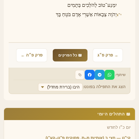
יִמְנַע־טוֹב לַהֹלְכִים בְּתָמִים
יְהֹוָה צְבָאוֹת אַשְׁרֵי אָדָם בֹּטֵחַ בָּךְ
י״ג
→ פרק פ״ג
פרק פ״ה ←
📖 כל הפרקים
שיתוף:
הצג את התפילה בפונט:
היבו (ברירת מחדל)
📖 התהלים היומי
יום כ״ו לחודש
קי"ט — חצי ב (אותיות מ–ת, פסוקים פ"ט–קע"ו)