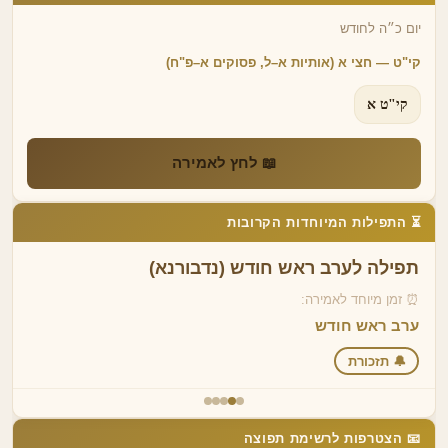
יום כ״ה לחודש
קי"ט — חצי א (אותיות א–ל, פסוקים א–פ"ח)
קי"ט א
📖 לחץ לאמירה
⏳ התפילות המיוחדות הקרובות
תפילה לערב ראש חודש (נדבורנא)
⏰ זמן מיוחד לאמירה:
ערב ראש חודש
🔔 תזכורת
📧 הצטרפות לרשימת תפוצה