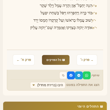
הִנֵּה יְחַבֶּל־אָוֶן וְהָרָה עָמָל וְיָלַד שָׁקֶר
ט״ו
בּוֹר כָּרָה וַיַּחְפְּרֵהוּ וַיִּפֹּל בְּשַׁחַת יִפְעָל
ט״ז
יָשׁוּב עֲמָלוֹ בְרֹאשׁוֹ וְעַל קׇדְקֳדוֹ חֲמָסוֹ יֵרֵד
י״ז
אוֹדֶה יְהֹוָה כְּצִדְקוֹ וַאֲזַמְּרָה שֵׁם־יְהֹוָה עֶלְיוֹן
י״ח
→ פרק ו׳
פרק ח׳ ←
📖 כל הפרקים
שיתוף:
הצג את התפילה בפונט:
היבו (ברירת מחדל)
📖 התהלים היומי