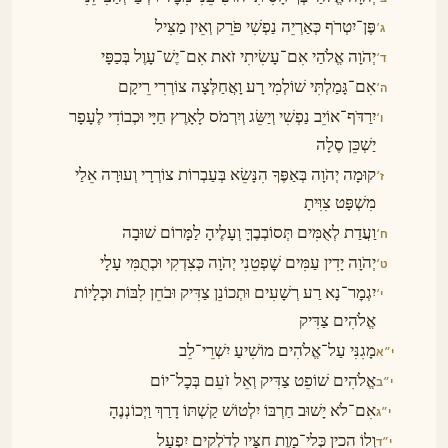
פֶּן־יִטְרֹף כְּאַרְיֵה נַפְשִׁי פֹּרֵק וְאֵין מַצִּיל
ג׳
יְהֹוָה אֱלֹהַי אִם־עָשִׂיתִי זֹאת אִם־יֶשׁ־עָוֶל בְּכַפָּי
ד׳
אִם־גָּמַלְתִּי שׁוֹלְמִי רָע וָאֲחַלְּצָה צוֹרְרִי רֵיקָם
ה׳
יִרַדֹּף־אוֹיֵב נַפְשִׁי וְיַשֵּׂג וְיִרְמֹס לָאָרֶץ חַיָּי וּכְבוֹדִי לֶעָפָר
ו׳
יַשְׁכֵּן סֶלָה
קוּמָה יְהֹוָה בְּאַפֶּךָ הִנָּשֵׂא בְּעַבְרוֹת צוֹרְרָי וְעוּרָה אֵלַי
ז׳
מִשְׁפָּט צִוִּיתָ
וַעֲדַת לְאֻמִּים תְּסוֹבְבֶךָּ וְעָלֶיהָ לַמָּרוֹם שׁוּבָה
ח׳
יְהֹוָה יָדִין עַמִּים שׇׁפְטֵנִי יְהֹוָה כְּצִדְקִי וּכְתֻמִּי עָלָי
ט׳
יִגְמׇר־נָא רַע רְשָׁעִים וּתְכוֹנֵן צַדִּיק וּבֹחֵן לִבּוֹת וּכְלָיוֹת
י׳
אֱלֹהִים צַדִּיק
מָגִנִּי עַל־אֱלֹהִים מוֹשִׁיעַ יִשְׁרֵי־לֵב
י״א
אֱלֹהִים שׁוֹפֵט צַדִּיק וְאֵל זֹעֵם בְּכׇל־יוֹם
י״ב
אִם־לֹא יָשׁוּב חַרְבּוֹ יִלְטוֹשׁ קַשְׁתּוֹ דָרַךְ וַיְכוֹנְנֶהָ
י״ג
וְלוֹ הֵכִין כְּלֵי־מָוֶת חִצָּיו לְדֹלְקִים יִפְעָל
י״ד