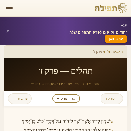
📣
✕
יהודים זקוקים לפרק התהלים שלך!
לחצו כאן
ראשי
›
תהלים
› פרק ז׳
תהלים — פרק ז׳
📖 18 פסוקים
·
ספר ראשון
·
ליום ראשון
·
יום א׳ בחודש
בחר פרק ▾
→ פרק ו׳
פרק ח׳ ←
שִׁגָּיוֹן לְדָוִד אֲשֶׁר־שָׁר לַיהֹוָה עַל־דִּבְרֵי־כוּשׁ בֶּן־יְמִינִי
א׳
יְהֹוָה אֱלֹהַי בְּךָ חָסִיתִי הוֹשִׁיעֵנִי מִכׇּל־רֹדְפַי וְהַצִּילֵנִי
ב׳