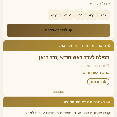
יום כ״ג לחודש
ק״ח
ק״ט
ק״י
קי״א
קי״ב
📖 לחץ לאמירה
⏳ התפילות המיוחדות הקרובות
תפילה לערב ראש חודש (נדבורנא)
⏰ זמן מיוחד לאמירה:
ערב ראש חודש
🔔 תזכורת
📧 הצטרפות לרשימת תפוצה
קבלו עדכונים לפני חגים ומועדים מיוחדים ישירות למייל