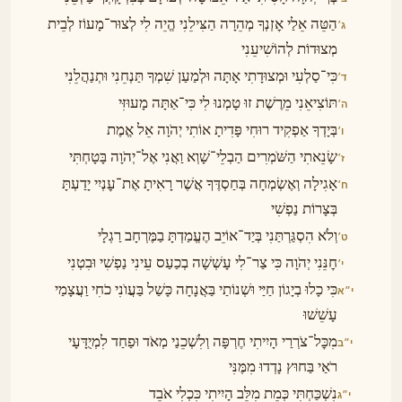
הַטֵּה אֵלַי אׇזְנְךָ מְהֵרָה הַצִּילֵנִי הֱיֵה לִי לְצוּר־מָעוֹז לְבֵית
ג׳
מְצוּדוֹת לְהוֹשִׁיעֵנִי
כִּי־סַלְעִי וּמְצוּדָתִי אָתָּה וּלְמַעַן שִׁמְךָ תַּנְחֵנִי וּתְנַהֲלֵנִי
ד׳
תּוֹצִיאֵנִי מֵרֶשֶׁת זוּ טָמְנוּ לִי כִּי־אַתָּה מָעוּזִּי
ה׳
בְּיָדְךָ אַפְקִיד רוּחִי פָּדִיתָ אוֹתִי יְהֹוָה אֵל אֱמֶת
ו׳
שָׂנֵאתִי הַשֹּׁמְרִים הַבְלֵי־שָׁוְא וַאֲנִי אֶל־יְהֹוָה בָּטָחְתִּי
ז׳
אָגִילָה וְאֶשְׂמְחָה בְּחַסְדֶּךָ אֲשֶׁר רָאִיתָ אֶת־עׇנְיִי יָדַעְתָּ
ח׳
בְּצָרוֹת נַפְשִׁי
וְלֹא הִסְגַּרְתַּנִי בְּיַד־אוֹיֵב הֶעֱמַדְתָּ בַמֶּרְחָב רַגְלָי
ט׳
חׇנֵּנִי יְהֹוָה כִּי צַר־לִי עָשְׁשָׁה בְכַעַס עֵינִי נַפְשִׁי וּבִטְנִי
י׳
כִּי כָלוּ בְיָגוֹן חַיַּי וּשְׁנוֹתַי בַּאֲנָחָה כָּשַׁל בַּעֲוֺנִי כֹחִי וַעֲצָמַי
י״א
עָשֵׁשׁוּ
מִכׇּל־צֹרְרַי הָיִיתִי חֶרְפָּה וְלִשְׁכֵנַי מְאֹד וּפַחַד לִמְיֻדָּעָי
י״ב
רֹאַי בַּחוּץ נָדְדוּ מִמֶּנִּי
נִשְׁכַּחְתִּי כְּמֵת מִלֵּב הָיִיתִי כִּכְלִי אֹבֵד
י״ג