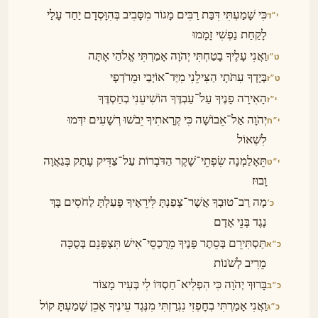
כִּי שָׁמַעְתִּי דִּבַּת רַבִּים מָגוֹר מִסָּבִיב בְּהִוָּסְדָם יַחַד עָלַי
י״ד
לָקַחַת נַפְשִׁי זָמָמוּ
וַאֲנִי עָלֶיךָ בָטַחְתִּי יְהֹוָה אָמַרְתִּי אֱלֹהַי אָתָּה
ט״ו
בְּיָדְךָ עִתֹּתָי הַצִּילֵנִי מִיַּד־אוֹיְבַי וּמֵרֹדְפָי
ט״ז
הָאִירָה פָנֶיךָ עַל־עַבְדֶּךָ הוֹשִׁיעֵנִי בְחַסְדֶּךָ
י״ז
יְהֹוָה אַל־אֵבוֹשָׁה כִּי קְרָאתִיךָ יֵבֹשׁוּ רְשָׁעִים יִדְּמוּ
י״ח
לִשְׁאוֹל
תֵּאָלַמְנָה שִׂפְתֵי־שָׁקֶר הַדֹּבְרוֹת עַל־צַדִּיק עָתָק בְּגַאֲוָה
י״ט
וָבוּז
מָה רַב־טוּבְךָ אֲשֶׁר־צָפַנְתָּ לִּירֵאֶיךָ פָּעַלְתָּ לַחֹסִים בָּךְ
כ׳
נֶגֶד בְּנֵי אָדָם
תַּסְתִּירֵם בְּסֵתֶר פָּנֶיךָ מֵרֻכְסֵי־אִישׁ תִּצְפְּנֵם בְּסֻכָּה
כ״א
מֵרִיב לְשֹׁנוֹת
בָּרוּךְ יְהֹוָה כִּי הִפְלִיא־חַסְדּוֹ לִי בְּעִיר מָצוֹר
כ״ב
וַאֲנִי אָמַרְתִּי בְחׇפְזִי נִגְרַזְתִּי מִנֶּגֶד עֵינֶיךָ אָכֵן שָׁמַעְתָּ קוֹל
כ״ג