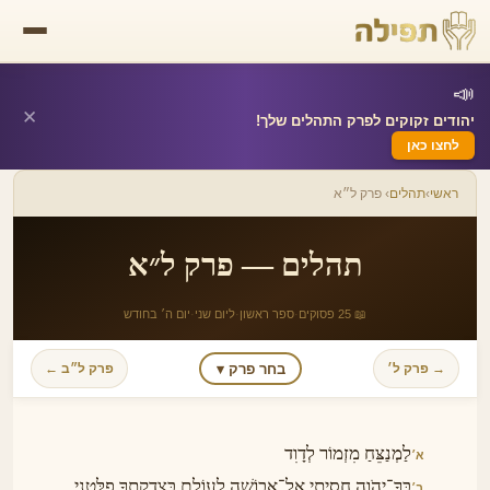
📣
✕
יהודים זקוקים לפרק התהלים שלך!
לחצו כאן
ראשי
›
תהלים
› פרק ל״א
תהלים — פרק ל״א
📖 25 פסוקים
·
ספר ראשון
·
ליום שני
·
יום ה׳ בחודש
בחר פרק ▾
→ פרק ל׳
פרק ל״ב ←
לַמְנַצֵּחַ מִזְמוֹר לְדָוִד
א׳
בְּךָ־יְהֹוָה חָסִיתִי אַל־אֵבוֹשָׁה לְעוֹלָם בְּצִדְקָתְךָ פַלְּטֵנִי
ב׳