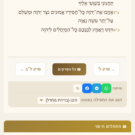
תַּחֲנוּנַי בְּשַׁוְּעִי אֵלֶיךָ
אֶהֱבוּ אֶת־יְהֹוָה כׇּל־חֲסִידָיו אֱמוּנִים נֹצֵר יְהֹוָה וּמְשַׁלֵּם
כ״ד
עַל־יֶתֶר עֹשֵׂה גַאֲוָה
חִזְקוּ וְיַאֲמֵץ לְבַבְכֶם כׇּל־הַמְיַחֲלִים לַיהֹוָה
כ״ה
→ פרק ל׳
פרק ל״ב ←
📖 כל הפרקים
שיתוף:
הצג את התפילה בפונט:
היבו (ברירת מחדל)
📖 התהלים היומי