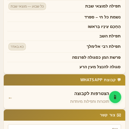
תפילה למוצאי שבת
כל שבוע — מוצאי שבת
נשמת כל חי – ספרד
הֶחָכָם עֵינָיו בְּרֹאשׁוֹ
תפילת השב
תפילת רבי אלימלך
כא באדר
פרשת המן כסגולה לפרנסה
סגולה להנצל מעין הרע
💬 קבוצת WHATSAPP
הצטרפות לקבוצה
📱
←
תזכורות ותפילות מיוחדות
✉️ צור קשר