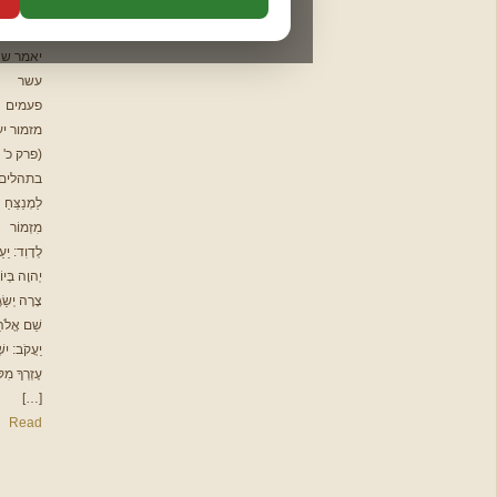
שלח תזכורת לפני המועד:
תהלים
התפילה
חודשי
ליולדת.
באותו יום
יום לפני
שלושה ימים לפני
תיקון הכללי
יאמר שנים
פרשת המן
עשר
המשך לאימות מייל ←
ברכת המזון
פעמים
תפילות
מזמור יענך
להורדה
(פרק כ'
בתהלים):
לַמְנַצֵּחַ
📩 צור
מִזְמוֹר
לְדָוִד: יַעַנְךָ
קשר
יְהוָה בְּיוֹם
צָרָה יְשַׂגֶּבְךָ
שֵׁם אֱלֹהֵי
יַעֲקֹב: יִשְׁלַח
עֶזְרְךָ מִקֹּדֶשׁ
[…]
Read
שלח