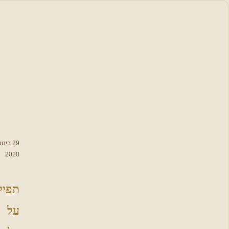
סידור
תפילה
תפילות,
סגולות
וברכות
לימות השנה
29 בינואר
תפילות
2020
נבחרות
תפילה
מתפללים
יחד על עם
על
ישראל
פתיחת