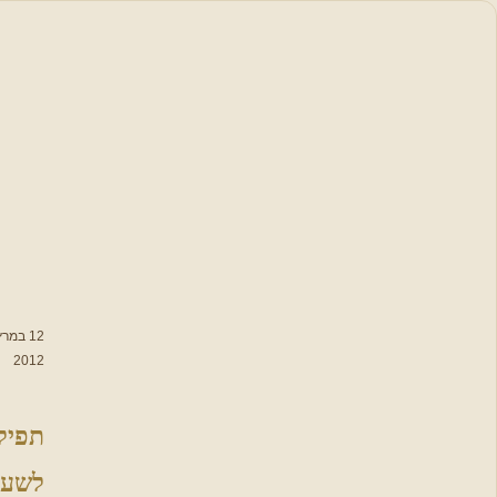
סידור
תפילה
תפילות,
סגולות
וברכות
לימות השנה
תפילות
12 במרץ
נבחרות
2012
מתפללים
תפילה
יחד על עם
ישראל
לשעת
פתיחת