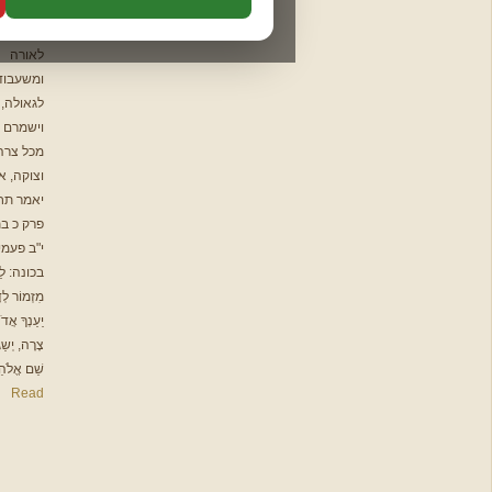
שלח תזכורת לפני המועד:
תהלים
עליהם ויוציאם
חודשי
מאפילה
באותו יום
יום לפני
שלושה ימים לפני
תיקון הכללי
לאורה
פרשת המן
ומשעבוד
המשך לאימות מייל ←
ברכת המזון
לגאולה,
תפילות
וישמרם ויצילם
מכל צרה
להורדה
וצוקה, אכי"ר.
יאמר תחילה
📩 צור
פרק כ בתהלים
י"ב פעמים
קשר
בכונה: לַמְנַצֵּחַ
מִזְמוֹר לְדָוִד:
יַעַנְךָ אֲדֹנָי בְּיוֹם
צָרָה, יְשַגֶּבְךָ
שֵׁם אֱלֹהֵי […]
Read
שלח