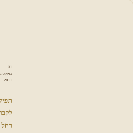
סידור
תפילה
תפילות,
סגולות
וברכות
לימות השנה
31
באוקטובר
2011
תפילות
נבחרות
תפילה
מתפללים
לקבר
יחד על עם
ישראל
רחל
פתיחת