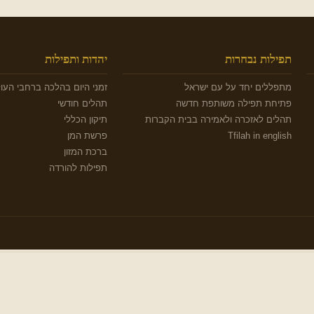
תפילות נבחרות
יהדות ותפילות
מתפללים יחד על עם ישראל
זמני היום בהלכה ברחבי העו
פתיחת תפילה משותפת חדשה
תהלים חודשי
תהלים לאזכרה ולאמירה בבית הקברות
תיקון הכללי
Tfilah in english
פרשת המן
ברכת המזון
תפילות להורדה