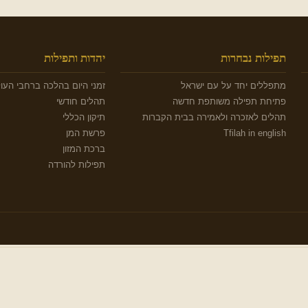
תפילות נבחרות
יהדות ותפילות
מתפללים יחד על עם ישראל
זמני היום בהלכה ברחבי העו
פתיחת תפילה משותפת חדשה
תהלים חודשי
תהלים לאזכרה ולאמירה בבית הקברות
תיקון הכללי
Tfilah in english
פרשת המן
ברכת המזון
תפילות להורדה