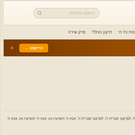
חיפוש
מת כל חי
תיקון הכללי
פרק שירה
✕
הירשמו ←
 סַבָּרִית ה', לְפֻרְקָנָךְ סַבָּרִית ה', אָנָּא ה' הוֹשִׁיעָה נָּא, אָנָּא ה' הוֹשִׁיעָה נָּא, אָנָּא ה'