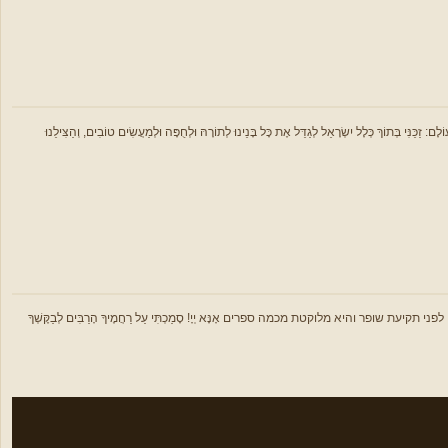
לָל יִשְׂרָאֵל לְגַדֵּל אֶת כָּל בָּנֵינוּ לְתוֹרָהּ וּלְחֻפָּה וּלְמַעֲשִׂים טוֹבִים, וְהַצִּילֵנוּ
היא מלוקטת מכמה ספרים אָנָּא יְיָ! סָמַכְתִּי עַל רַחֲמֶיךָ הָרַבִּים לְבַקֶּשְׁךָ