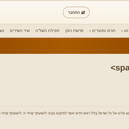
🔐 התחבר
וג
חגים ומועדים
פרשת המן
תפילת השל”ה
שיר השירים
נש
לֵיל רֹאשׁ חֹדֶשׁ יֹאמַר לְסִימָנָא טָבָא: לִישׁוּעָתְךָ קִוִּיתִי ה', לִישׁוּעָתְךָ קִוִּיתִי ה', לְפֻרְקָנָךְ