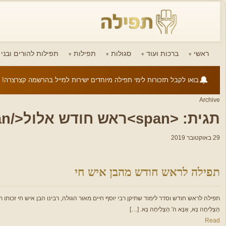
ראשי
ברכות ועוד
סגולות
תפילות
תפילות להורים ובני ז
🔔
בואו לקבל תזכורות לימי תפילה מיוחדים ישירות למייל בהרשמה קצרצרה!
Archive
תגית: <span>ראש חודש אלול</span>
29 באוקטובר 2019
תפילה לראש חודש מהבן איש חי
תפילה לראש חודש וסדר לימוד שתיקן רבי יוסף חיים מאור הגולה, רבינו הבן איש חי זכותו תגן עלינו ועל כל ישראל בְּ
הַצְלִיחָה נָּא, אָנָּא ה' הַצְלִיחָה נָּא. […]
Read