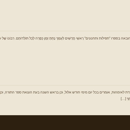
ׁי חֳדָשִׁים לְעַמְּךָ נָתַתָּ זְמַן כַּפָּרָה לְכָל תּוֹלְדוֹתָם. רִבּוֹנוֹ שֶׁל עוֹלָם: זַכֵּנִּי בְּתוֹךְ כְּ
, אומרים בכל יום מימי חודש אלול, וכן בראש השנה בעת הוצאת ספר התורה, וכן לפני תקיעת שופר ו
ָתְךָ […]