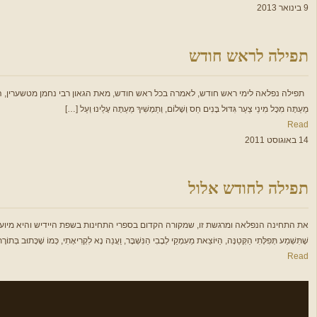
9 בינואר 2013
תפילה לראש חודש
תפילה נפלאה לימי ראש חודש, לאמרה בכל ראש חודש, מאת הגאון רבי נחמן מטשערין, הובאה בספרו "תפילות ותחנונים" רָאשֵ
מֵעַתָּה מִכָּל מִינֵי צַעַר גִּדּוּל בָּנִים חַס וְשָׁלוֹם, וְתַמְשִׁיךְ מֵעַתָּה עָלֵינוּ וְעַל […]
Read
14 באוגוסט 2011
תפילה לחודש אלול
את התחינה הנפלאה ומרגשת זו, שמקורה הקדום בספרי התחינות בשפת היידיש והיא מיועדת לאימהות
שֶׁתִּשְׁמַע תְּפִלָּתִי הַקְּטַנָּה, הַיּוֹצֵאת מֵעִמְקֵי לְבָבִי הַנִּשְׁבָּר, וַעֲנֵה נָא לִקְרִיאָתִי, כְּמוֹ שֶׁכָּתוּב בְּתוֹר
Read