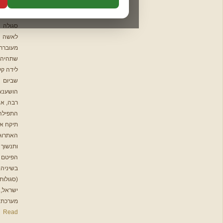
שלח תזכורת לפני המועד:
תהלים
אות מ)
חודשי
סגולה ב.
באותו יום
יום לפני
שלושה ימים לפני
תיקון הכללי
סגולה
פרשת המן
לאשה
המשך לאימות מייל ←
ברכת המזון
מעוברת
תפילות
שתהיה לה
להורדה
לידה קלה:
שביום
הושענא
📩 צור
רבה, אחרי
התפילה,
קשר
תיקח את
האתרוג
ותנשוך את
הפיטם
בשיניה.
(סגולות
ישראל,
מערכת […]
שלח
Read