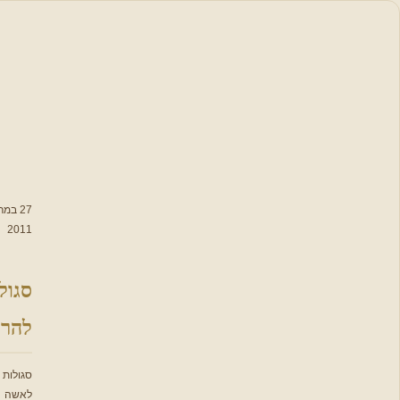
סידור
תפילה
תפילות,
סגולות
וברכות
לימות השנה
27 במרץ
2011
תפילות
סגולות
נבחרות
להריון
מתפללים
יחד על עם
ישראל
סגולות
פתיחת
לאשה