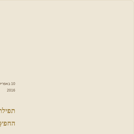
סידור
תפילה
תפילות,
סגולות
וברכות
לימות השנה
10 באפריל
תפילות
2016
נבחרות
תפילת
מתפללים
יחד על עם
החפץ
ישראל
פתיחת