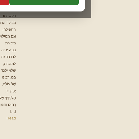
שלח תזכורת לפני המועד:
תהלים
וכתב: נכון
חודשי
שיבקש
באותו יום
יום לפני
שלושה ימים לפני
תיקון הכללי
בקשה זו
פרשת המן
בבוקר אחר
המשך לאימות מייל ←
ברכת המזון
התפילה,
תפילות
וגם ממילא
להורדה
בזכירתו
בפה יהיה
לו דבר זה
📩 צור
למזכרת,
שלא ילכד
קשר
בם. רִבּוֹנוֹ
שֶׁל עוֹלָם,
יְהִי רָצוֹן
מִלְּפָנֶיךָ אֵל
רַחוּם וְחַנּוּן,
[…]
Read
שלח