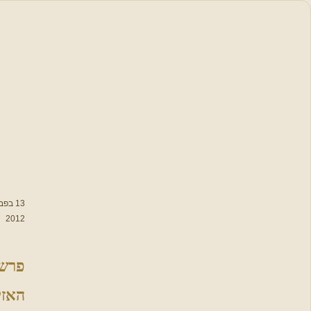
סידור
תפילה
תפילות,
סגולות
וברכות
לימות השנה
תפילות
13 בפברואר
2012
נבחרות
מתפללים
פרשת
יחד על עם
ישראל
האזינו –
פתיחת