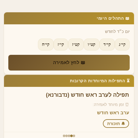
📖 התהלים היומי
יום כ״ד לחודש
קי״ג
קי״ד
קט״ו
קט״ז
קי״ז
קי״ח
📖 לחץ לאמירה
⏳ התפילות המיוחדות הקרובות
תפילה לערב ראש חודש (נדבורנא)
⏰ זמן מיוחד לאמירה:
ערב ראש חודש
🔔 תזכורת